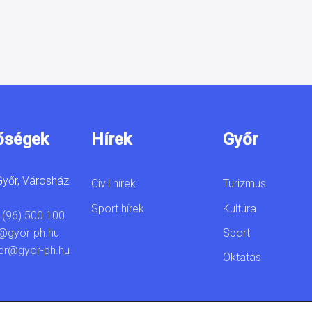
őségek
Hírek
Győr
yőr, Városház
Civil hírek
Turizmus
Sport hírek
Kultúra
 (96) 500 100
Sport
@gyor-ph.hu
er@gyor-ph.hu
Oktatás