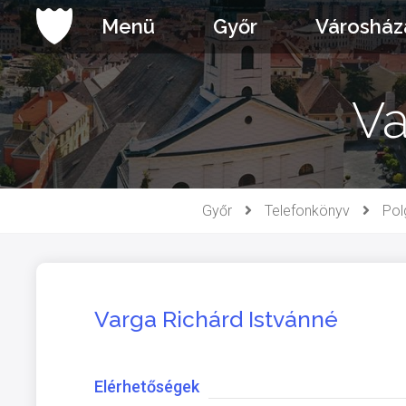
Ugrás
Menü
Győr
Városház
a
tartalomhoz
Va
Győr
Telefonkönyv
Pol
Varga Richárd Istvánné
Elérhetőségek