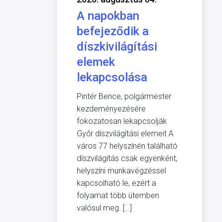
A napokban
befejeződik a
díszkivilágítási
elemek
lekapcsolása
Pintér Bence, polgármester
kezdeményezésére
fokozatosan lekapcsolják
Győr díszvilágítási elemeit A
város 77 helyszínén található
díszvilágítás csak egyenként,
helyszíni munkavégzéssel
kapcsolható le, ezért a
folyamat több ütemben
valósul meg. […]