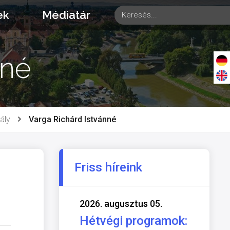
ek
Médiatár
nné
ály
Varga Richárd Istvánné
Friss híreink
2026. augusztus 05.
Hétvégi programok: