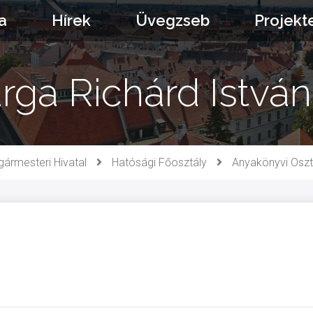
a
Hírek
Üvegzseb
Projekt
rga Richárd Istvá
gármesteri Hivatal
Hatósági Főosztály
Anyakönyvi Oszt