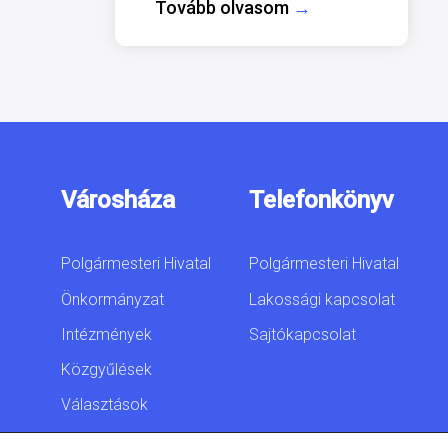
Tovább olvasom
→
Városháza
Telefonkönyv
Polgármesteri Hivatal
Polgármesteri Hivatal
Önkormányzat
Lakossági kapcsolat
Intézmények
Sajtókapcsolat
Közgyűlések
Választások
Akadálymentesítési