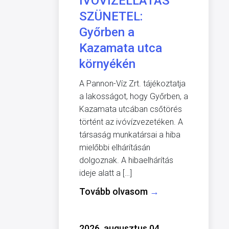
IVÓVÍZELLÁTÁS
SZÜNETEL:
Győrben a
Kazamata utca
környékén
A Pannon-Víz Zrt. tájékoztatja
a lakosságot, hogy Győrben, a
Kazamata utcában csőtörés
történt az ivóvízvezetéken. A
társaság munkatársai a hiba
mielőbbi elhárításán
dolgoznak. A hibaelhárítás
ideje alatt a […]
Tovább olvasom
→
2026. augusztus 04.