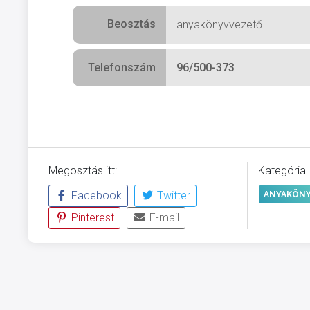
Beosztás
anyakönyvvezető
Telefonszám
96/500-373
Megosztás itt:
Kategória
Facebook
Twitter
ANYAKÖNY
Pinterest
E-mail