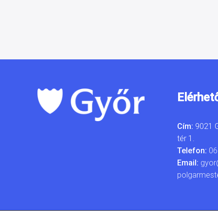
Elérhet
Cím:
9021 G
tér 1.
Telefon:
06
Email:
gyor
polgarmest