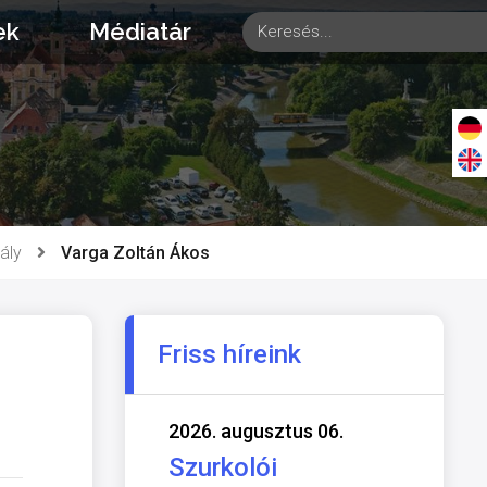
ek
Médiatár
s
ály
Varga Zoltán Ákos
Friss híreink
2026. augusztus 06.
Szurkolói