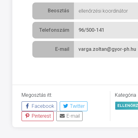
Beosztás
ellenőrzési koordinátor
Telefonszám
96/500-141
E-mail
varga.zoltan@gyor-ph.hu
Megosztás itt:
Kategória
Facebook
Twitter
ELLENŐRZ
Pinterest
E-mail