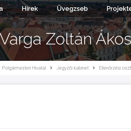
a
Hírek
Üvegzseb
Projekt
Varga Zoltán Áko
Polgármesteri Hivatal
Jegyzői kabinet
Ellenőrzési oszt