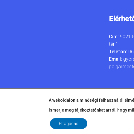
Elérhet
Cím:
9021 G
tér 1.
Telefon:
06
Email:
gyor
polgarmest
A weboldalon a minőségi felhasználói élmé
Ismerje meg tájékoztatónkat arról, hogy mi
Elfogadás