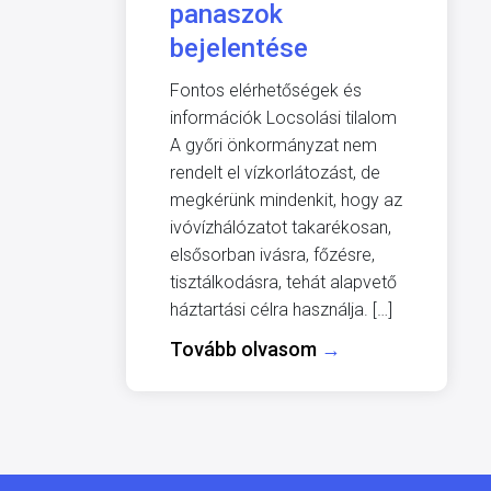
panaszok
bejelentése
Fontos elérhetőségek és
információk Locsolási tilalom
A győri önkormányzat nem
rendelt el vízkorlátozást, de
megkérünk mindenkit, hogy az
ivóvízhálózatot takarékosan,
elsősorban ivásra, főzésre,
tisztálkodásra, tehát alapvető
háztartási célra használja. […]
Tovább olvasom
→