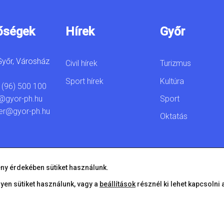
őségek
Hírek
Győr
yőr, Városház
Civil hírek
Turizmus
Sport hírek
Kultúra
 (96) 500 100
Sport
@gyor-ph.hu
er@gyor-ph.hu
Oktatás
ny érdekében sütiket használunk.
lyen sütiket használunk, vagy a
beállítások
résznél ki lehet kapcsolni 
© 2026 Győr Megyei Jogú Város • Minden jog fenntartva!