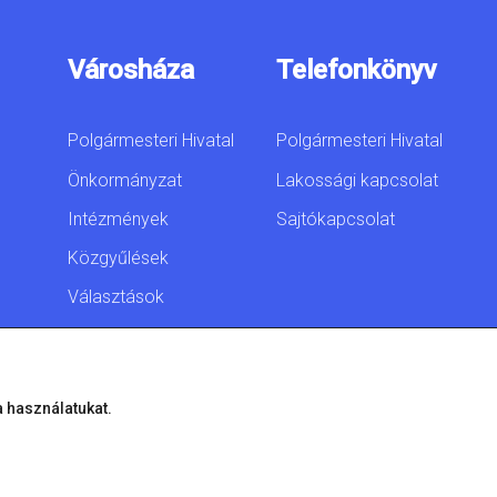
Városháza
Telefonkönyv
Polgármesteri Hivatal
Polgármesteri Hivatal
Önkormányzat
Lakossági kapcsolat
Intézmények
Sajtókapcsolat
Közgyűlések
Választások
Akadálymentesítési
nyilatkozat
a használatukat.