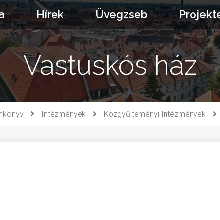
a
Hírek
Üvegzseb
Projekt
Vastuskós ház
onkönyv
Intézmények
Közgyűjteményi Intézmények