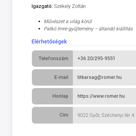
Igazgató:
Székely Zoltán
Művészet a világ körül
Patkó Imre-gyűjtemény – állandó kiállítás
Elérhetőségek
Telefonszám
+36 20/295-9551
E-mail
titkarsag@romer.hu
Honlap
https://www.romer.hu
Cím
9022 Győr, Széchenyi tér 4.