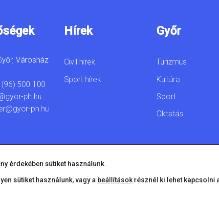
őségek
Hírek
Győr
yőr, Városház
Civil hírek
Turizmus
Sport hírek
Kultúra
 (96) 500 100
Sport
@gyor-ph.hu
er@gyor-ph.hu
Oktatás
ny érdekében sütiket használunk.
lyen sütiket használunk, vagy a
beállítások
résznél ki lehet kapcsolni 
© 2026 Győr Megyei Jogú Város • Minden jog fenntartva!