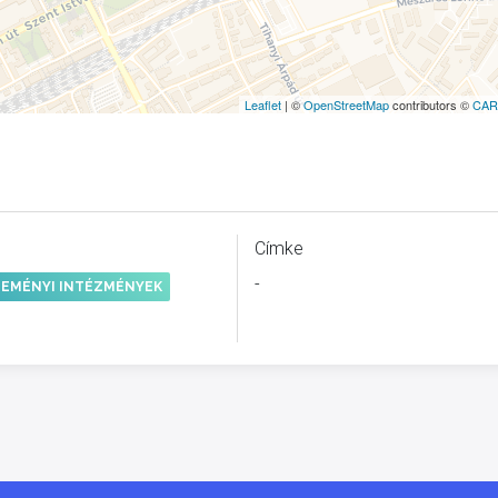
Leaflet
| ©
OpenStreetMap
contributors ©
CAR
Címke
-
EMÉNYI INTÉZMÉNYEK