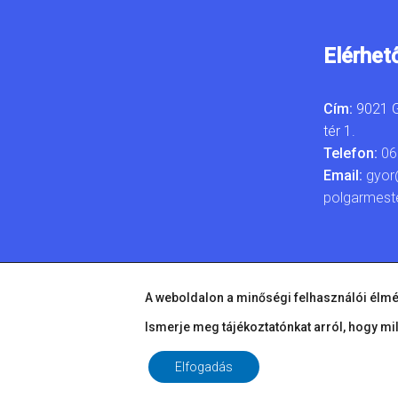
Elérhet
Cím:
9021 G
tér 1.
Telefon:
06
Email:
gyor
polgarmest
A weboldalon a minőségi felhasználói élmé
Ismerje meg tájékoztatónkat arról, hogy mi
Elfogadás