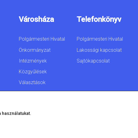
Városháza
Telefonkönyv
Polgármesteri Hivatal
Polgármesteri Hivatal
Önkormányzat
Lakossági kapcsolat
Intézmények
Sajtókapcsolat
Közgyűlések
Választások
Akadálymentesítési
nyilatkozat
a használatukat.