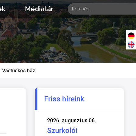
ek
Médiatár
Vastuskós ház
Friss híreink
2026. augusztus 06.
Szurkolói