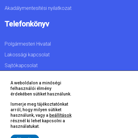
Akadálymentesítési nyilatkozat
Telefonkönyv
Polgármesteri Hivatal
Lakossági kapcsolat
Sajtókapcsolat
A weboldalon a minőségi
felhasználói élmény
érdekében sütiket használunk.
© 2026 Győr Megyei Jogú Város • Minden jog fenntartva!
Ismerje meg tájékoztatónkat
arról, hogy milyen sütiket
használunk, vagy a
beállítások
résznél ki lehet kapcsolni a
használatukat.