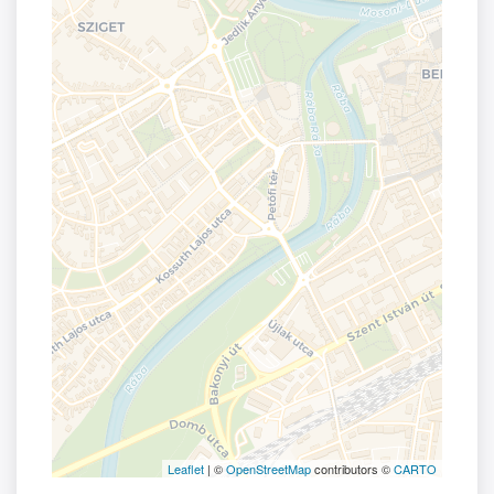
Leaflet
| ©
OpenStreetMap
contributors ©
CARTO