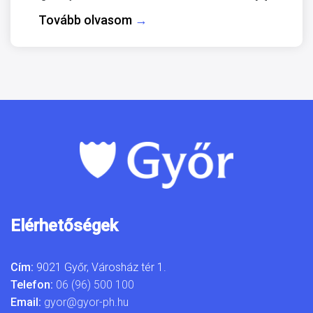
Tovább olvasom
→
Elérhetőségek
Cím:
9021 Győr, Városház tér 1.
Telefon:
06 (96) 500 100
Email:
gyor@gyor-ph.hu