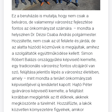
Ez a beruházás is mutatja, hogy nem csak a
belváros, de valamennyi városrész fejlesztése
fontos az önkormányzat számára. – mondta a
helyszínen Dr. Dézsi Csaba András polgármester.
Hozzátette, nem csak az út felülete és járdái, de
az alatta húzódó közművek is megújultak, amihez
a szolgáltatók együttműködése kellett. Simon
Róbert Balázs országgyűlési képviselő kiemelte,
egy tradicionális városrész fontos utcájáról van
szó, felújítása jelentős lépés a városrész életében,
amely – mint mondta a terület önkormányzati
képviselőjével új lendületet kapott. Hajtó Péter
gyárvárosi képviselő kiemelte, a felújítást
korábban megígérték az itt élőknek, akiknek
megköszönte a türelmét. Hozzáfűzte, a lakók
közvetlen környezetére figyelnek, amikor