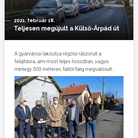
2021. február 18.
Teljesen megújult a Külső-Árpád út
A gyárvárosi lakóutca régóta rászorult a
felújításra, ami most teljes hosszban, vagyis
mintegy 500 méteren, faltól-falig megvalósult…