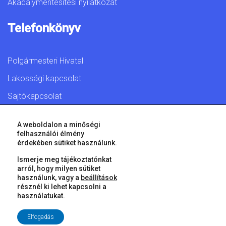
Akadálymentesítési nyilatkozat
Telefonkönyv
Polgármesteri Hivatal
Lakossági kapcsolat
Sajtókapcsolat
A weboldalon a minőségi
felhasználói élmény
érdekében sütiket használunk.
© 2026 Győr Megyei Jogú Város • Minden jog fenntartva!
Ismerje meg tájékoztatónkat
arról, hogy milyen sütiket
használunk, vagy a
beállítások
résznél ki lehet kapcsolni a
használatukat.
Elfogadás