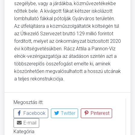
szegélybe, vagy a járdákba, közművezetékekbe
nőttek bele. A kivágott fákat kétszer iskolázott
lombhullató fákkal pótolják Gyárváros területén.
Az útfelújításra a közműszolgáltatók költségén túl
az Útkezelő Szervezet bruttó 129 millió forintot
fordított, melyet az önkormányzat biztosított 2020
évi költségvetésükben. Rácz Attila a Pannon-Víz
elnök-vezérigazgatója az átadáson szintén azt a
többszereplős összefogást emelte ki, aminek
köszönhetően megvalósulhatott a hosszú utcának
a teljes rekonstrukciója.
Megosztás itt:
Facebook
Twitter
Pinterest
E-mail
Kategória