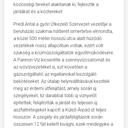
közösségi tereket alakítanak ki, fejlesztik a
járdákat és a köztereket.
Prédl Antal a győri Útkezelő Szervezet vezetője a
beruházás szakmai hátterét ismertetve elmondta,
a közel 500 méter hosszú utca alatt húzódó
vezetékek rossz állapotban voltak, ezért volt
szükség a közműszolgáltatók együttműködésére.
A Pannon-Víz kicserélte a szennyvízcsatornát és
az ivóvízvezetéket is, ezt követően a
gázszolgáltató az ingatlanokat kiszolgáló
bekötéseket. Az útalap helyreállításával kezdték
meg az érdemi útfelújítást, amely során új
szegélyeket, tíz darabbal több új víznyelőt
építettek, felújították a járdát és teljesen új
aszfaltrétegeket kapott a Külső-Árpád út teljes
hosszon. A szegély-és járdafelújítások során
összesen 12 fát kellett kivágni, ezek mindegyike a