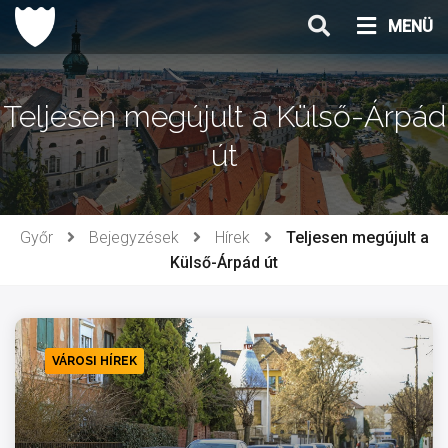
Ugrás
MENÜ
a
tartalomhoz
Teljesen megújult a Külső-Árpád
út
Győr
Bejegyzések
Hírek
Teljesen megújult a
Külső-Árpád út
VÁROSI HÍREK