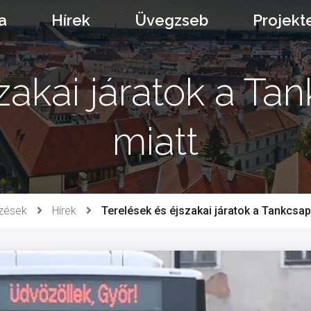
a
Hírek
Üvegzseb
Projekt
zakai járatok a T
miatt
zések
Hírek
Terelések és éjszakai járatok a Tankcsap