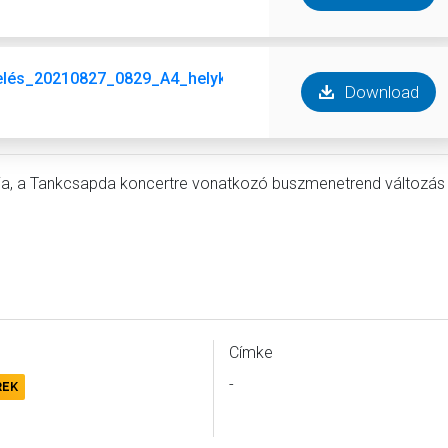
elés_20210827_0829_A4_helyközi.pdf
Download
iója, a Tankcsapda koncertre vonatkozó buszmenetrend változás
Címke
-
REK