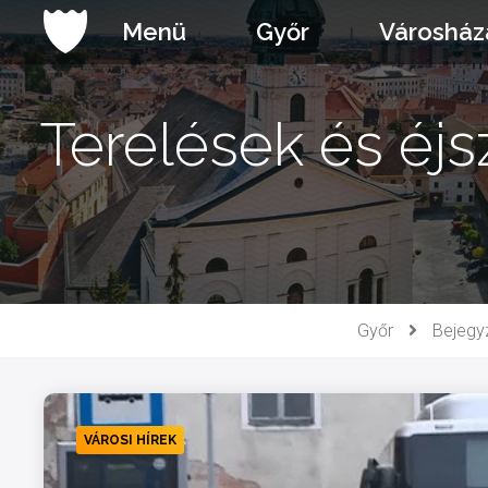
Ugrás
Menü
Győr
Városház
a
tartalomhoz
Terelések és éjs
Győr
Bejegy
VÁROSI HÍREK