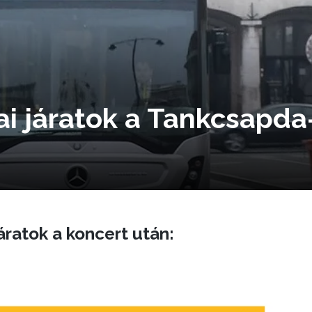
ai járatok a Tankcsapda
áratok a koncert után: