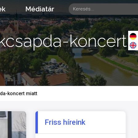
ek
Médiatár
ankcsapda-koncert
da-koncert miatt
Friss híreink