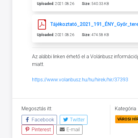
Uploaded:
2021.08.26
Size:
540.33 KB
Tájékoztató_2021_191_ÉNY_Győr_ter
Uploaded:
2021.08.26
Size:
474.58 KB
Az alábbi linken érhető el a Volánbusz informác
miatt.
https://www.volanbusz.hu/hu/hirek/hir/37393
Megosztás itt:
Kategória
Facebook
Twitter
VÁROSI HÍ
Pinterest
E-mail