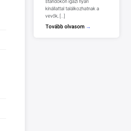
standokon igazi nyári
kínállattal találkozhatnak a
vevők, […]
Tovább olvasom
→