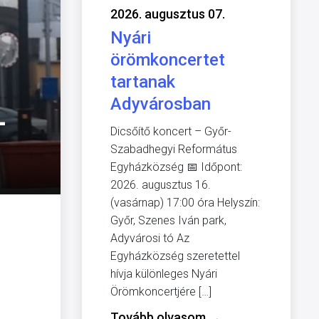
2026. augusztus 07.
Nyári
örömkoncertet
tartanak
Adyvárosban
-
Dicsőítő koncert – Győr-
Szabadhegyi Református
Egyházközség 📅 Időpont:
2026. augusztus 16.
(vasárnap) 17:00 óra Helyszín:
Győr, Szenes Iván park,
Adyvárosi tó Az
Egyházközség szeretettel
hívja különleges Nyári
Örömkoncertjére […]
Tovább olvasom
→