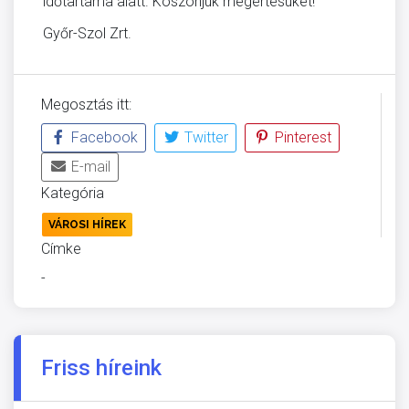
időtartama alatt. Köszönjük megértésüket!
Győr-Szol Zrt.
Megosztás itt:
Facebook
Twitter
Pinterest
E-mail
Kategória
VÁROSI HÍREK
Címke
-
Friss híreink