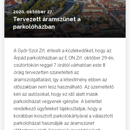
2020. október 27.
Tervezett áramszünet a
parkolóházban
A Győr-Szol Zrt. értesíti a közlekedőket, hogy az
Árpád parkolóházban az E.ON Zrt. október 29-én,
csütörtökön reggel 7 órától várhatóan este 8
óráig tervezetten szünetelteti az
áramszolgáltatást, így a létesítmény ebben az
időszakban nem lesz használható. Az üzemeltető
kéri az autósokat, hogy ez idő alatt másik
parkolóházat vegyenek igénybe. A bérlettel
rendelkező ügyfeleket tájékoztatjuk, hogy a
korábban kiosztott parkolókártyával a választott
parkolóházat használják az áramszünet