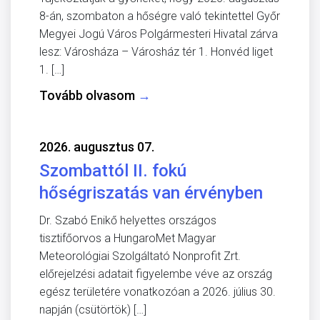
8-án, szombaton a hőségre való tekintettel Győr
Megyei Jogú Város Polgármesteri Hivatal zárva
lesz: Városháza – Városház tér 1. Honvéd liget
1. […]
Tovább olvasom
→
2026. augusztus 07.
Szombattól II. fokú
hőségriszatás van érvényben
Dr. Szabó Enikő helyettes országos
tisztifőorvos a HungaroMet Magyar
Meteorológiai Szolgáltató Nonprofit Zrt.
előrejelzési adatait figyelembe véve az ország
egész területére vonatkozóan a 2026. július 30.
napján (csütörtök) […]