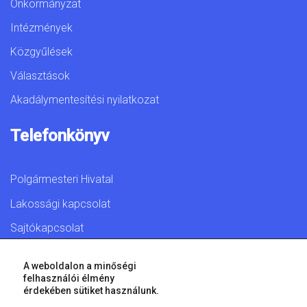
Önkormányzat
Intézmények
Közgyűlések
Választások
Akadálymentesítési nyilatkozat
Telefonkönyv
Polgármesteri Hivatal
Lakossági kapcsolat
Sajtókapcsolat
A weboldalon a minőségi
felhasználói élmény
érdekében sütiket használunk.
© 2026 Győr Megyei Jogú Város • Minden jog fenntartva!