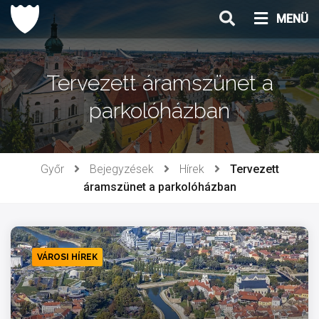
Ugrás
MENÜ
a
tartalomhoz
Tervezett áramszünet a
parkolóházban
Győr
Bejegyzések
Hírek
Tervezett
áramszünet a parkolóházban
VÁROSI HÍREK