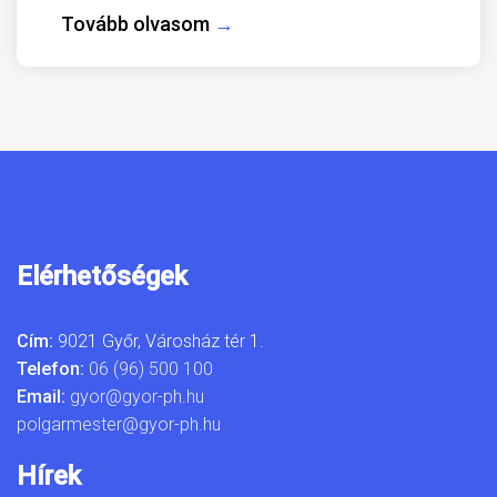
Tovább olvasom
→
Elérhetőségek
Cím:
9021 Győr, Városház tér 1.
Telefon:
06 (96) 500 100
Email:
gyor@gyor-ph.hu
polgarmester@gyor-ph.hu
Hírek