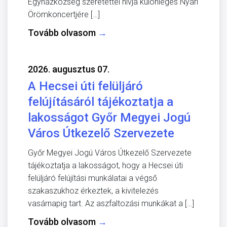
Egyházközség szeretettel hívja különleges Nyári
Örömkoncertjére […]
Tovább olvasom
→
2026. augusztus 07.
A Hecsei úti felüljáró
felújításáról tájékoztatja a
lakosságot Győr Megyei Jogú
Város Útkezelő Szervezete
Győr Megyei Jogú Város Útkezelő Szervezete
tájékoztatja a lakosságot, hogy a Hecsei úti
felüljáró felújítási munkálatai a végső
szakaszukhoz érkeztek, a kivitelezés
vasárnapig tart. Az aszfaltozási munkákat a […]
Tovább olvasom
→