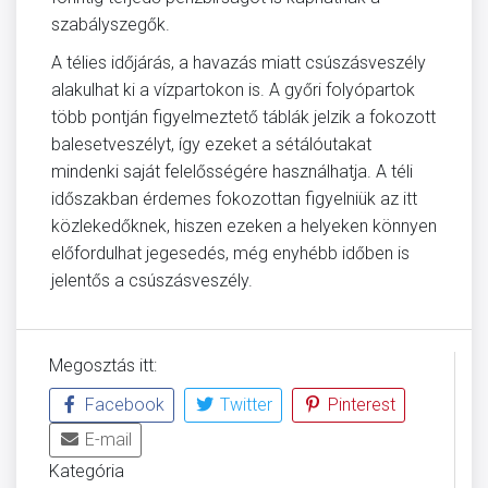
szabályszegők.
A télies időjárás, a havazás miatt csúszásveszély
alakulhat ki a vízpartokon is. A győri folyópartok
több pontján figyelmeztető táblák jelzik a fokozott
balesetveszélyt, így ezeket a sétálóutakat
mindenki saját felelősségére használhatja. A téli
időszakban érdemes fokozottan figyelniük az itt
közlekedőknek, hiszen ezeken a helyeken könnyen
előfordulhat jegesedés, még enyhébb időben is
jelentős a csúszásveszély.
Megosztás itt:
Facebook
Twitter
Pinterest
E-mail
Kategória