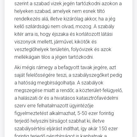
szerint a szabad vizek jegén tartózkodni azokon a
helyeken szabad, amelyek nem esnek tiltó
rendelkezés alá, illetve kizárólag akkor, ha a jég
kellő szilárdságú nem olvad, mozog. A szabály
kitér arra is, hogy éjszaka és korlátozott látási
viszonyok mellett, járművel, kikötők és
veszteglőhelyek területén, folyóvizek és azok
mellékágain tilos a jégen tartózkodni.
Aki mégis rámegy a befagyott tavak jegére, azt
saját felelősségére teszi, a szabályszegőket pedig
a hatóság megbírságolhatja. A szabályok
megszegése miatt a rendőr, a közterület-felügyelő,
a halászati őr és a hivatásos katasztrófavédelmi
szerv erre felhatalmazott ügyintézője
figyelmeztetést alkalmazhat, 5-50 ezer forintig
terjedő helyszíni bírságot szabhat ki, illetve
szabálysértési eljárást indíthat, így akár 150 ezer
forintig terjedő pénzbírságot is kaphatnak a