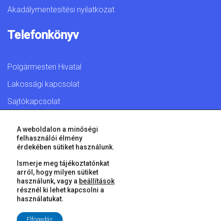
Akadálymentesítési nyilatkozat
Telefonkönyv
Polgármesteri Hivatal
Lakossági kapcsolat
Sajtókapcsolat
A weboldalon a minőségi
felhasználói élmény
érdekében sütiket használunk.
© 2026 Győr Megyei Jogú Város • Minden jog fenntartva!
Ismerje meg tájékoztatónkat
arról, hogy milyen sütiket
használunk, vagy a
beállítások
résznél ki lehet kapcsolni a
használatukat.
Elfogadás