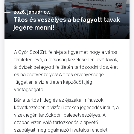
2026. január 07.
Tilos és veszélyes a befagyott tavak
jegére menni!
A Győr-Szol Zrt. felhívja a figyelmet, hogy a város
területén lévő, a társaság kezelésében lévő tavak,
állóvizek befagyott felületén tartózkodni tilos, élet-
és balesetveszélyes! A tiltás érvényessége
független a vízfelületen képződött jég
vastagságától.
Bár a tartós hideg és az éjszakai mínuszok
következtében a vízfelületeken jegesedés indult, a
vizek jegén tartózkodni balesetveszélyes. A
szabad vízen való tartózkodás alapvető
szabályait megfogalmazó hivatalos rendelet