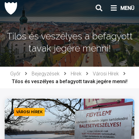
Ugrás
MENÜ
a
tartalomhoz
Tilos és veszélyes a befagyott
tavak jegére menni!
Győr
Bejegyzések
Hírek
Városi Hírek
Tilos és veszélyes a befagyott tavak jegére menni!
VÁROSI HÍREK