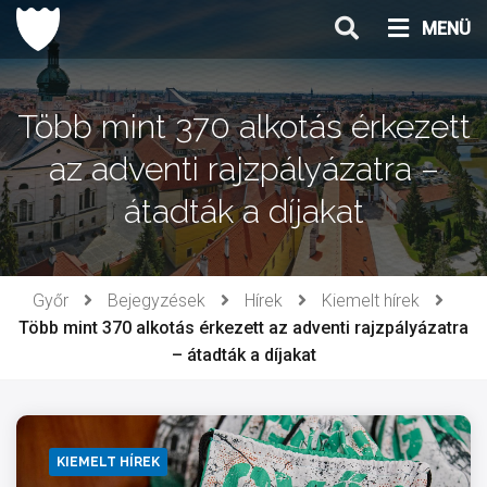
Ugrás
MENÜ
a
tartalomhoz
Több mint 370 alkotás érkezett
az adventi rajzpályázatra –
átadták a díjakat
Győr
Bejegyzések
Hírek
Kiemelt hírek
Több mint 370 alkotás érkezett az adventi rajzpályázatra
– átadták a díjakat
KIEMELT HÍREK