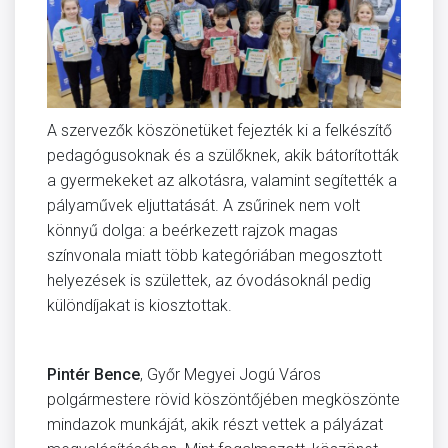
A szervezők köszönetüket fejezték ki a felkészítő
pedagógusoknak és a szülőknek, akik bátorították
a gyermekeket az alkotásra, valamint segítették a
pályaművek eljuttatását. A zsűrinek nem volt
könnyű dolga: a beérkezett rajzok magas
színvonala miatt több kategóriában megosztott
helyezések is születtek, az óvodásoknál pedig
különdíjakat is kiosztottak.
Pintér Bence
, Győr Megyei Jogú Város
polgármestere rövid köszöntőjében megköszönte
mindazok munkáját, akik részt vettek a pályázat