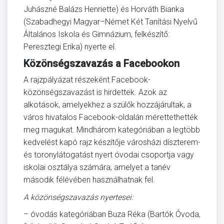
Juhászné Balázs Henriette) és Horváth Bianka
(Szabadhegyi Magyar–Német Két Tanítási Nyelvű
Általános Iskola és Gimnázium, felkészítő:
Peresztegi Erika) nyerte el.
Közönségszavazás a Facebookon
A rajzpályázat részeként Facebook-
közönségszavazást is hirdettek. Azok az
alkotások, amelyekhez a szülők hozzájárultak, a
város hivatalos Facebook-oldalán mérettethették
meg magukat. Mindhárom kategóriában a legtöbb
kedvelést kapó rajz készítője városházi díszterem-
és toronylátogatást nyert óvodai csoportja vagy
iskolai osztálya számára, amelyet a tanév
második félévében használhatnak fel.
A közönségszavazás nyertesei:
– óvodás kategóriában Buza Réka (Bartók Óvoda,