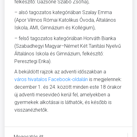
felkészítő: Gazsóné Szabó Zsófia),
– alsó tagozatos kategóriában Szalay Emma
(Apor Vilmos Római Katolikus Óvoda, Általános
Iskola, AMI, Gimnázium és Kollégium),
– felső tagozatos kategóriában Horváth Bianka
(Szabadhegyi Magyar–Német Két Tanítási Nyelvű
Általános Iskola és Gimnázium, felkészítő:
Peresztegi Erika).
A beküldött rajzok az adventi időszakban a
város hivatalos Facebook-oldalán
is megjelennek:
december 1. és 24. között minden este 18 órakor
új adventi mesevideó kerül fel, amelyekben a
gyermekek alkotásai is láthatók, és később is
visszanézhetők.
Megosztás itt: