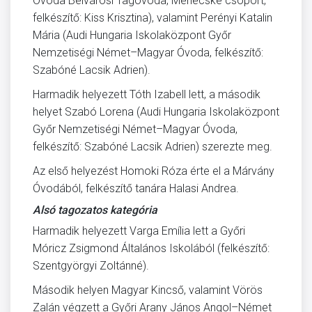
Óvoda Belvárosi Tagóvoda, Méhecske csoport,
felkészítő: Kiss Krisztina), valamint Perényi Katalin
Mária (Audi Hungaria Iskolaközpont Győr
Nemzetiségi Német–Magyar Óvoda, felkészítő:
Szabóné Lacsik Adrien).
Harmadik helyezett Tóth Izabell lett, a második
helyet Szabó Lorena (Audi Hungaria Iskolaközpont
Győr Nemzetiségi Német–Magyar Óvoda,
felkészítő: Szabóné Lacsik Adrien) szerezte meg.
Az első helyezést Homoki Róza érte el a Márvány
Óvodából, felkészítő tanára Halasi Andrea.
Alsó tagozatos kategória
Harmadik helyezett Varga Emília lett a Győri
Móricz Zsigmond Általános Iskolából (felkészítő:
Szentgyörgyi Zoltánné).
Második helyen Magyar Kincső, valamint Vörös
Zalán végzett a Győri Arany János Angol–Német