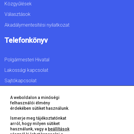
Közgyűlések
Választások
Akadálymentesítési nyilatkozat
Telefonkönyv
Polgármesteri Hivatal
Lakossági kapcsolat
Sajtókapcsolat
A weboldalon a minőségi
felhasználói élmény
érdekében sütiket használunk.
© 2026 Győr Megyei Jogú Város • Minden jog fenntartva!
Ismerje meg tájékoztatónkat
arról, hogy milyen sütiket
használunk, vagy a
beállítások