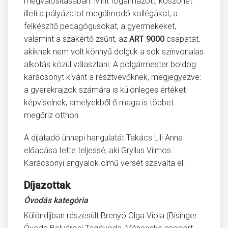
megvalósításában. Mint fogalmazott, köszönet
illeti a pályázatot megálmodó kollégákat, a
felkészítő pedagógusokat, a gyermekeket,
valamint a szakértő zsűrit, az
ART 9000
csapatát,
akiknek nem volt könnyű dolguk a sok színvonalas
alkotás közül választani. A polgármester boldog
karácsonyt kívánt a résztvevőknek, megjegyezve:
a gyerekrajzok számára is különleges értéket
képviselnek, amelyekből ő maga is többet
megőriz otthon.
A díjátadó ünnepi hangulatát Takács Lili Anna
előadása tette teljessé, aki Gryllus Vilmos
Karácsonyi angyalok című versét szavalta el.
Díjazottak
Óvodás kategória
Különdíjban részesült Brenyó Olga Viola (Bisinger