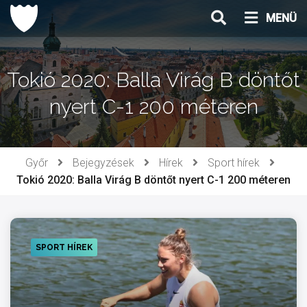
Ugrás
MENÜ
a
tartalomhoz
Tokió 2020: Balla Virág B döntőt
nyert C-1 200 méteren
Győr
Bejegyzések
Hírek
Sport hírek
Tokió 2020: Balla Virág B döntőt nyert C-1 200 méteren
SPORT HÍREK