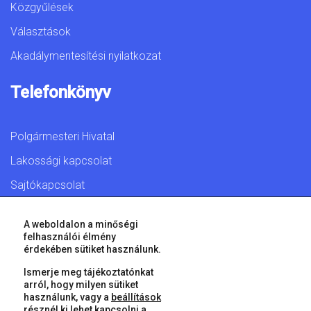
Közgyűlések
Választások
Akadálymentesítési nyilatkozat
Telefonkönyv
Polgármesteri Hivatal
Lakossági kapcsolat
Sajtókapcsolat
A weboldalon a minőségi
felhasználói élmény
érdekében sütiket használunk.
© 2026 Győr Megyei Jogú Város • Minden jog fenntartva!
Ismerje meg tájékoztatónkat
arról, hogy milyen sütiket
használunk, vagy a
beállítások
résznél ki lehet kapcsolni a