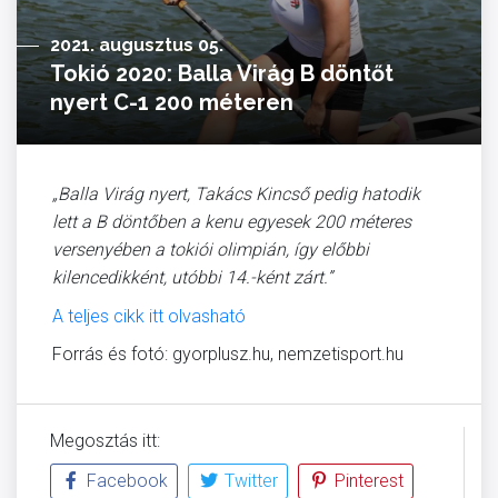
2021. augusztus 05.
Tokió 2020: Balla Virág B döntőt
nyert C-1 200 méteren
„Balla Virág nyert, Takács Kincső pedig hatodik
lett a B döntőben a kenu egyesek 200 méteres
versenyében a tokiói olimpián, így előbbi
kilencedikként, utóbbi 14.-ként zárt.”
A teljes cikk itt olvasható
Forrás és fotó: gyorplusz.hu, nemzetisport.hu
Megosztás itt:
Facebook
Twitter
Pinterest