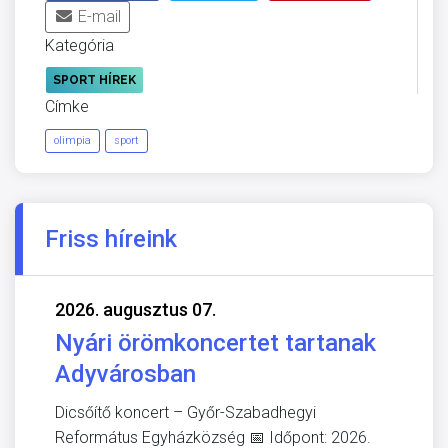
E-mail
Kategória
SPORT HÍREK
Címke
olimpia
sport
Friss híreink
2026. augusztus 07.
Nyári örömkoncertet tartanak
Adyvárosban
Dicsőítő koncert – Győr-Szabadhegyi
Református Egyházközség 📅 Időpont: 2026.