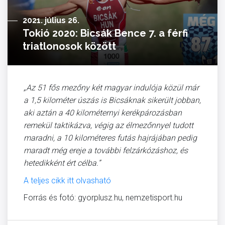
2021. július 26.
Tokió 2020: Bicsák Bence 7. a férfi
triatlonosok között
„Az 51 fős mezőny két magyar indulója közül már
a 1,5 kilométer úszás is Bicsáknak sikerült jobban,
aki aztán a 40 kilométernyi kerékpározásban
remekül taktikázva, végig az élmezőnnyel tudott
maradni, a 10 kilométeres futás hajrájában pedig
maradt még ereje a további felzárkózáshoz, és
hetedikként ért célba.”
A teljes cikk itt olvasható
Forrás és fotó: gyorplusz.hu, nemzetisport.hu