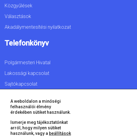
Közgyűlések
Választások
Akadálymentesítési nyilatkozat
Telefonkönyv
Polgármesteri Hivatal
Lakossági kapcsolat
Sajtókapcsolat
A weboldalon a minőségi
felhasználói élmény
érdekében sütiket használunk.
© 2026 Győr Megyei Jogú Város • Minden jog fenntartva!
Ismerje meg tájékoztatónkat
arról, hogy milyen sütiket
használunk, vagy a
beállítások