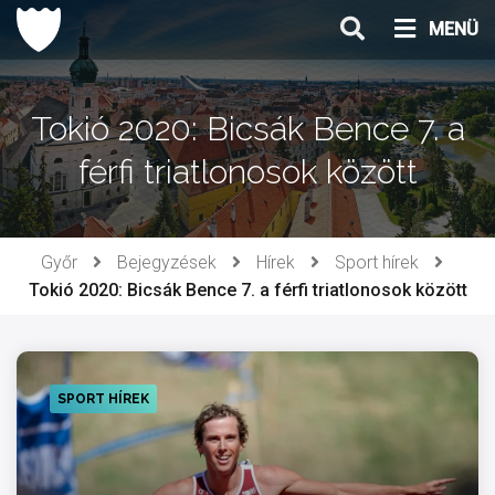
Ugrás
MENÜ
a
tartalomhoz
Tokió 2020: Bicsák Bence 7. a
férfi triatlonosok között
Győr
Bejegyzések
Hírek
Sport hírek
Tokió 2020: Bicsák Bence 7. a férfi triatlonosok között
SPORT HÍREK