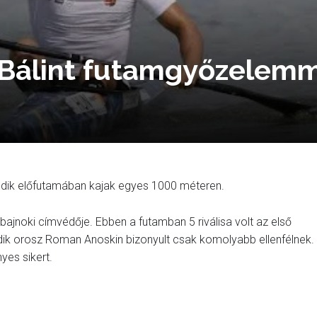
 Bálint futamgyőzelem
sodik előfutamában kajak egyes 1000 méteren.
bajnoki címvédője. Ebben a futamban 5 riválisa volt az első
dik orosz Roman Anoskin bizonyult csak komolyabb ellenfélnek.
yes sikert.