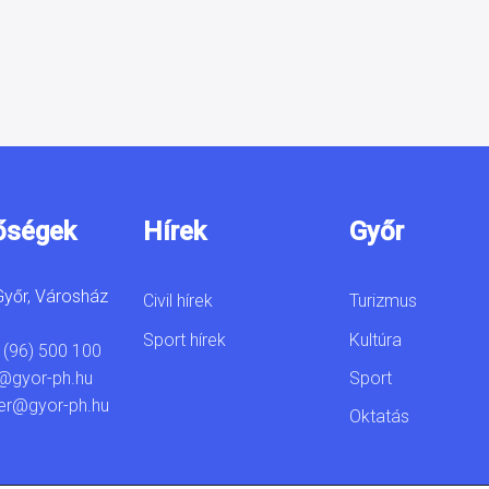
őségek
Hírek
Győr
yőr, Városház
Civil hírek
Turizmus
Sport hírek
Kultúra
 (96) 500 100
Sport
@gyor-ph.hu
er@gyor-ph.hu
Oktatás