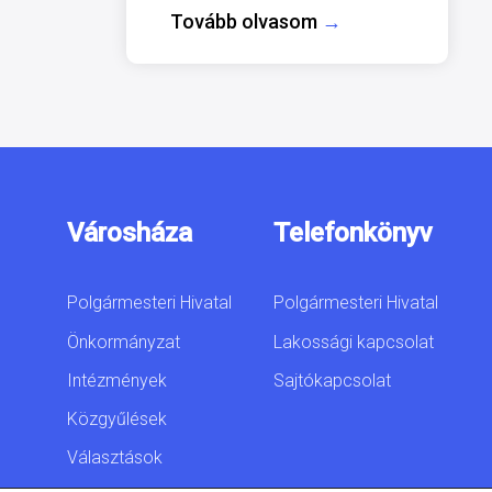
Tovább olvasom
→
Városháza
Telefonkönyv
Polgármesteri Hivatal
Polgármesteri Hivatal
Önkormányzat
Lakossági kapcsolat
Intézmények
Sajtókapcsolat
Közgyűlések
Választások