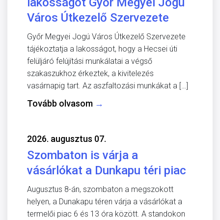
lakosságot Győr Megyei Jogú
Város Útkezelő Szervezete
Győr Megyei Jogú Város Útkezelő Szervezete
tájékoztatja a lakosságot, hogy a Hecsei úti
felüljáró felújítási munkálatai a végső
szakaszukhoz érkeztek, a kivitelezés
vasárnapig tart. Az aszfaltozási munkákat a […]
Tovább olvasom
→
2026. augusztus 07.
Szombaton is várja a
vásárlókat a Dunkapu téri piac
Augusztus 8-án, szombaton a megszokott
helyen, a Dunakapu téren várja a vásárlókat a
termelői piac 6 és 13 óra között. A standokon