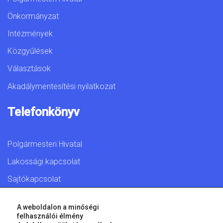
Önkormányzat
Intézmények
Közgyűlések
Választások
Akadálymentesítési nyilatkozat
Telefonkönyv
Polgármesteri Hivatal
Lakossági kapcsolat
Sajtókapcsolat
A weboldalon a minőségi
felhasználói élmény