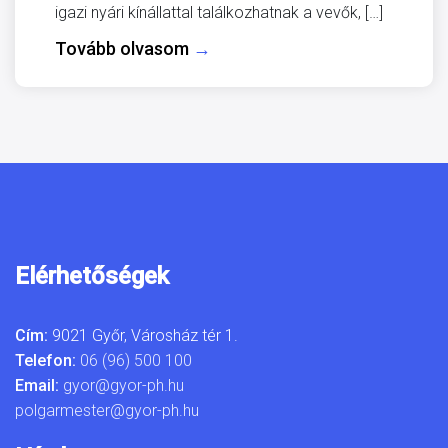
igazi nyári kínállattal találkozhatnak a vevők, […]
Tovább olvasom
→
Elérhetőségek
Cím:
9021 Győr, Városház tér 1.
Telefon:
06 (96) 500 100
Email:
gyor@gyor-ph.hu
polgarmester@gyor-ph.hu