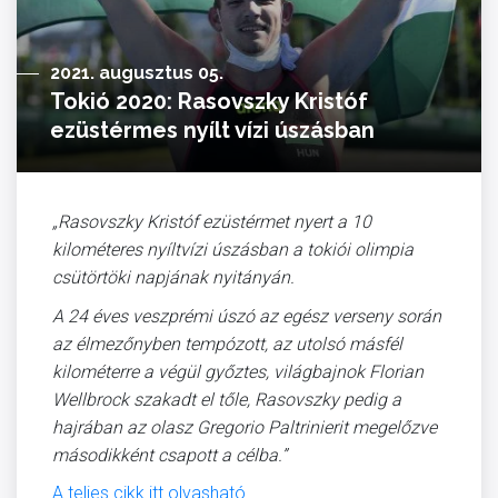
2021. augusztus 05.
Tokió 2020: Rasovszky Kristóf
ezüstérmes nyílt vízi úszásban
„Rasovszky Kristóf ezüstérmet nyert a 10
kilométeres nyíltvízi úszásban a tokiói olimpia
csütörtöki napjának nyitányán.
A 24 éves veszprémi úszó az egész verseny során
az élmezőnyben tempózott, az utolsó másfél
kilométerre a végül győztes, világbajnok Florian
Wellbrock szakadt el tőle, Rasovszky pedig a
hajrában az olasz Gregorio Paltrinierit megelőzve
másodikként csapott a célba.”
A teljes cikk itt olvasható