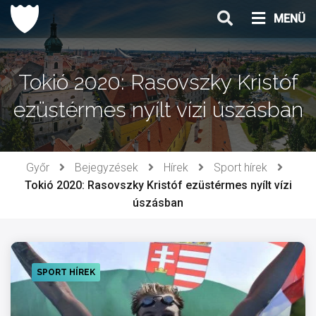
Ugrás
MENÜ
a
tartalomhoz
Tokió 2020: Rasovszky Kristóf
ezüstérmes nyílt vízi úszásban
Győr
Bejegyzések
Hírek
Sport hírek
Tokió 2020: Rasovszky Kristóf ezüstérmes nyílt vízi
úszásban
SPORT HÍREK