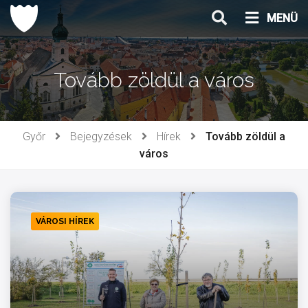
Ugrás
MENÜ
a
tartalomhoz
Tovább zöldül a város
Győr
Bejegyzések
Hírek
Tovább zöldül a
város
VÁROSI HÍREK