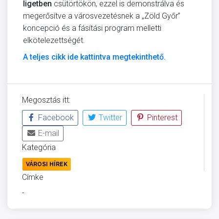
ligetben
csütörtökön, ezzel is demonstrálva és
megerősítve a városvezetésnek a „Zöld Győr”
koncepció és a fásítási program melletti
elkötelezettségét.
A teljes cikk ide kattintva megtekinthető.
Megosztás itt:
Facebook
Twitter
Pinterest
E-mail
Kategória
VÁROSI HÍREK
Címke
-