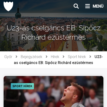
Ugrás
MENÜ
a
tartalomhoz
U23-as cselgáncs EB: Sipőcz
Richárd ezüstérmes
Győr
Bejegyzések
Hírek
Sport hírek
U23-
as cselgáncs EB: Sipőcz Richárd ezüstérmes
SPORT HÍREK