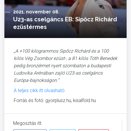
2021. november 08.
U23-as cselgáncs EB: Sipőcz Richárd
ezüstérmes
„A +100 kilogrammos Sipőcz Richárd és a 100
kilós Vég Zsombor ezüst-, a 81 kilós Tóth Benedek
pedig bronzérmet nyert szombaton a budapesti
Ludovika Arénában zajló U23-as cselgáncs
Európa-bajnokságon.”
A teljes cikk itt olvasható
Forrás és fotó: gyorplusz.hu, kisalfold.hu
Megosztás itt: