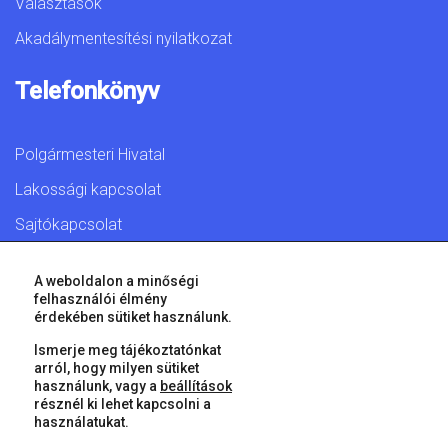
Választások
Akadálymentesítési nyilatkozat
Telefonkönyv
Polgármesteri Hivatal
Lakossági kapcsolat
Sajtókapcsolat
A weboldalon a minőségi
felhasználói élmény
érdekében sütiket használunk.
© 2026 Győr Megyei Jogú Város • Minden jog fenntartva!
Ismerje meg tájékoztatónkat
arról, hogy milyen sütiket
használunk, vagy a
beállítások
résznél ki lehet kapcsolni a
használatukat.