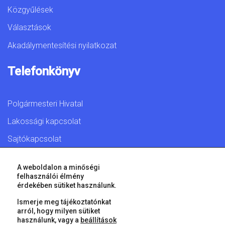
Közgyűlések
Választások
Akadálymentesítési nyilatkozat
Telefonkönyv
Polgármesteri Hivatal
Lakossági kapcsolat
Sajtókapcsolat
A weboldalon a minőségi
felhasználói élmény
érdekében sütiket használunk.
© 2026 Győr Megyei Jogú Város • Minden jog fenntartva!
Ismerje meg tájékoztatónkat
arról, hogy milyen sütiket
használunk, vagy a
beállítások