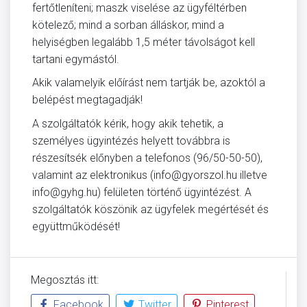
fertőtleníteni; maszk viselése az ügyféltérben
kötelező; mind a sorban álláskor, mind a
helyiségben legalább 1,5 méter távolságot kell
tartani egymástól.
Akik valamelyik előírást nem tartják be, azoktól a
belépést megtagadják!
A szolgáltatók kérik, hogy akik tehetik, a
személyes ügyintézés helyett továbbra is
részesítsék előnyben a telefonos (96/50-50-50),
valamint az elektronikus (info@gyorszol.hu illetve
info@gyhg.hu) felületen történő ügyintézést. A
szolgáltatók köszönik az ügyfelek megértését és
együttműködését!
Megosztás itt:
Facebook
Twitter
Pinterest