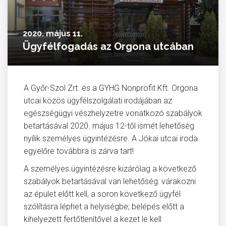
2020. május 11.
Ügyfélfogadás az Orgona utcában
A Győr-Szol Zrt. és a GYHG Nonprofit Kft. Orgona
utcai közös ügyfélszolgálati irodájában az
egészségügyi vészhelyzetre vonatkozó szabályok
betartásával 2020. május 12-től ismét lehetőség
nyílik személyes ügyintézésre. A Jókai utcai iroda
egyelőre továbbra is zárva tart!
A személyes ügyintézésre kizárólag a következő
szabályok betartásával van lehetőség: várakozni
az épület előtt kell, a soron következő ügyfél
szólításra léphet a helyiségbe; belépés előtt a
kihelyezett fertőtlenítővel a kezet le kell