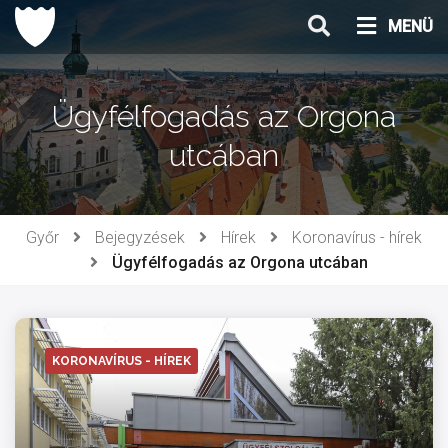
Ugrás
MENÜ
a
tartalomhoz
Ügyfélfogadás az Orgona
utcában
Győr
Bejegyzések
Hírek
Koronavírus - hírek
Ügyfélfogadás az Orgona utcában
KORONAVÍRUS - HÍREK