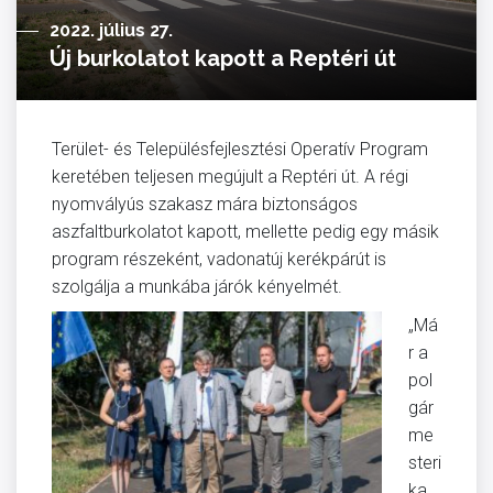
2022. július 27.
Új burkolatot kapott a Reptéri út
Terület- és Településfejlesztési Operatív Program
keretében teljesen megújult a Reptéri út. A régi
nyomvályús szakasz mára biztonságos
aszfaltburkolatot kapott, mellette pedig egy másik
program részeként, vadonatúj kerékpárút is
szolgálja a munkába járók kényelmét.
„Má
r a
pol
gár
me
steri
ka