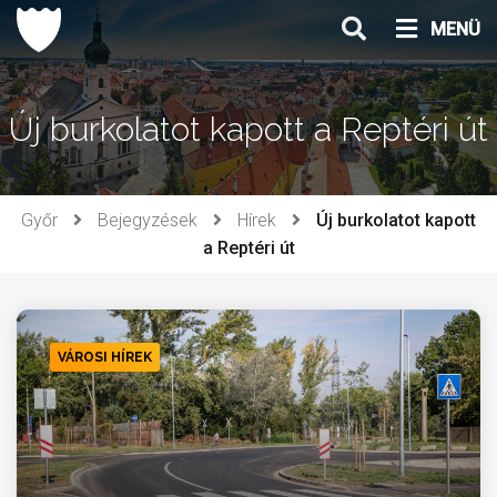
Ugrás
MENÜ
a
tartalomhoz
Új burkolatot kapott a Reptéri út
Győr
Bejegyzések
Hírek
Új burkolatot kapott
a Reptéri út
VÁROSI HÍREK