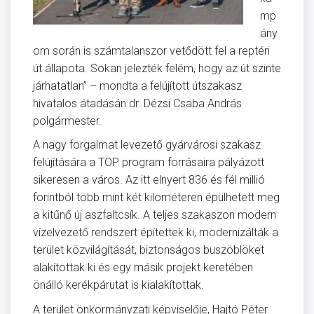
mp
ány
om során is számtalanszor vetődött fel a reptéri
út állapota. Sokan jelezték felém, hogy az út szinte
járhatatlan” – mondta a felújított útszakasz
hivatalos átadásán dr. Dézsi Csaba András
polgármester.
A nagy forgalmat levezető gyárvárosi szakasz
felújítására a TOP program forrásaira pályázott
sikeresen a város. Az itt elnyert 836 és fél millió
forintból több mint két kilométeren épülhetett meg
a kitűnő új aszfaltcsík. A teljes szakaszon modern
vízelvezető rendszert építettek ki, modernizálták a
terület közvilágítását, biztonságos buszöblöket
alakítottak ki és egy másik projekt keretében
önálló kerékpárutat is kialakítottak.
A terület önkormányzati képviselője, Hajtó Péter