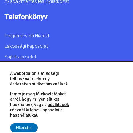
Akadálymentesítési nyilatkozat
Telefonkönyv
Polgármesteri Hivatal
Lakossági kapcsolat
Sajtókapcsolat
A weboldalon a minőségi
felhasználói élmény
érdekében sütiket használunk.
© 2026 Győr Megyei Jogú Város • Minden jog fenntartva!
Ismerje meg tájékoztatónkat
arról, hogy milyen sütiket
használunk, vagy a
beállítások
résznél ki lehet kapcsolni a
használatukat.
Elfogadás