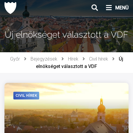
Ugrás
MENÜ
a
tartalomhoz
Új elnökséget választott a VDF
Győr
Bejegyzések
Hírek
Civil hírek
Új
elnökséget választott a VDF
CIVIL HÍREK