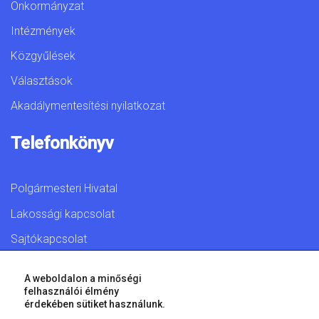
Önkormányzat
Intézmények
Közgyűlések
Választások
Akadálymentesítési nyilatkozat
Telefonkönyv
Polgármesteri Hivatal
Lakossági kapcsolat
Sajtókapcsolat
A weboldalon a minőségi
felhasználói élmény
érdekében sütiket használunk.
© 2026 Győr Megyei Jogú Város • Minden jog fenntartva!