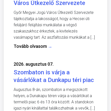
Város Útkezelő Szervezete
Győr Megyei Jogú Város Útkezelő Szervezete
tájékoztatja a lakosságot, hogy a Hecsei úti
felüljáró felújítási munkálatai a végső
szakaszukhoz érkeztek, a kivitelezés
vasárnapig tart. Az aszfaltozási munkákat a […]
Tovább olvasom
→
2026. augusztus 07.
Szombaton is várja a
vásárlókat a Dunkapu téri piac
Augusztus 8-án, szombaton a megszokott
helyen, a Dunakapu téren várja a vásárlókat a
termelői piac 6 és 13 óra között. A standokon
igazi nyári kínállattal találkozhatnak a vevők, […]