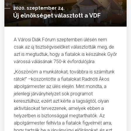
2020. szeptember 24.
Új elnökséget választott a VDF
A Városi Diák Fórum szeptemberi ülésén nem
csak az új tisztségviselőket választották meg, de
azt is megtudtuk, hogy a fiatalok is készülnek Győr
várossá válásának 750-ik évfordulójára.
„Köszönöm a munkátokat, továbbra is számítunk
rátok!” –köszöntötte a fiatalokat Radnóti Ákos
alpolgármester az ülés elején. Mint mondta, a
jelenlegi járványhelyzet sok programot
keresztülhúz, ezért azt kérte a tagságtól, olyan
aktivitásokat tervezzenek, amelyek ebben a
helyzetben is biztonsággal megtarthatók. Az
alpolgármester felhívta a fiatalok figyelmét arra,
hogy tartsák be a járványügyi előírásokat, és ezt