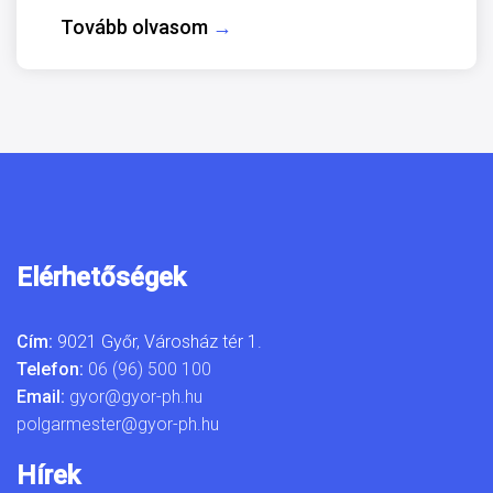
Tovább olvasom
→
Elérhetőségek
Cím:
9021 Győr, Városház tér 1.
Telefon:
06 (96) 500 100
Email:
gyor@gyor-ph.hu
polgarmester@gyor-ph.hu
Hírek