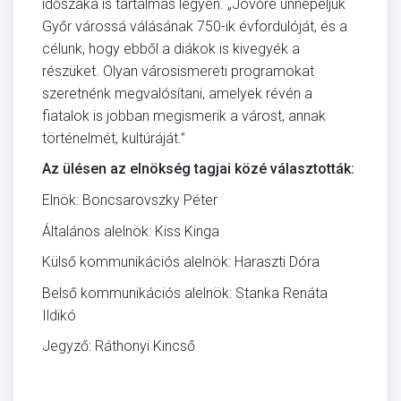
időszaka is tartalmas legyen. „Jövőre ünnepeljük
Győr várossá válásának 750-ik évfordulóját, és a
célunk, hogy ebből a diákok is kivegyék a
részüket. Olyan városismereti programokat
szeretnénk megvalósítani, amelyek révén a
fiatalok is jobban megismerik a várost, annak
történelmét, kultúráját.”
Az ülésen az elnökség tagjai közé választották:
Elnök: Boncsarovszky Péter
Általános alelnök: Kiss Kinga
Külső kommunikációs alelnök: Haraszti Dóra
Belső kommunikációs alelnök: Stanka Renáta
Ildikó
Jegyző: Ráthonyi Kincső