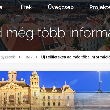
a
Hírek
Üvegzseb
Projekt
d még több inform
egyzések
Hírek
Új felületeken ad még több információ