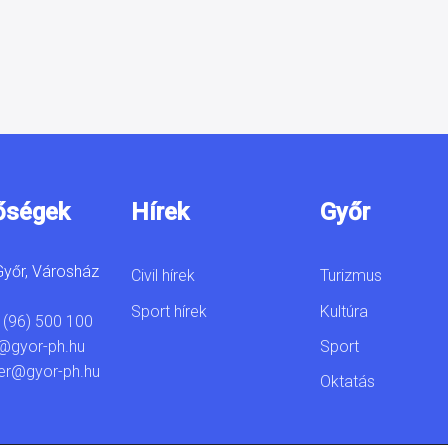
őségek
Hírek
Győr
yőr, Városház
Civil hírek
Turizmus
Sport hírek
Kultúra
 (96) 500 100
Sport
@gyor-ph.hu
er@gyor-ph.hu
Oktatás