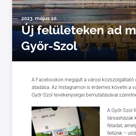
2023. május 10.
Új felületeken ad m
Győr-Szol
A Facebookon megújult a városi közszolgáltató c
átadása. Az Instagramon is érdemes követni a vál
Győr-Szol tevékenységei bemutatásával szeretne 
A Győr-Szol f
társasházak k
feladat, amel
feltűnik – ut