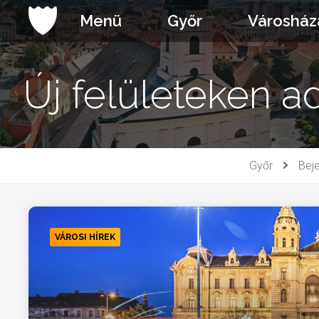
Ugrás
Menü
Győr
Városház
a
tartalomhoz
Új felületeken a
Győr
Bej
VÁROSI HÍREK