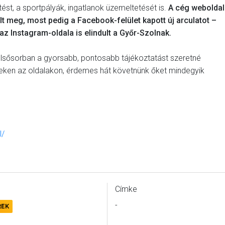
ést, a sportpályák, ingatlanok üzemeltetését is.
A cég weboldal
lt meg, most pedig a Facebook-felület kapott új arculatot –
az Instagram-oldala is elindult a Győr-Szolnak.
elsősorban a gyorsabb, pontosabb tájékoztatást szeretné
zeken az oldalakon, érdemes hát követnünk őket mindegyik
l/
Címke
-
REK