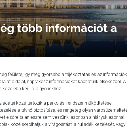
ég több információt a
ég felülete, így még gyorsabb a tájékoztatás és az információk
lalat oldalát, naprakész információkat kaphatunk elsőkézből. A
közelebb kerülni a győriekhez.
eladatai közé tartozik a parkolási rendszer működtetése,
ezelése a távhő biztosítása, és rengeteg olyan városüzemelteté
yet elsőre talán észre sem veszünk, azonban a hiányuk azonnal
óbbiak közé sorolhatjuk a virágosítást, a hulladék kezelését, vagy