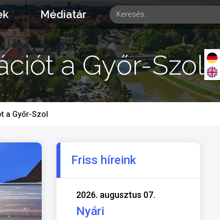
ek
Médiatár
ációt a Győr-Szol
t a Győr-Szol
Friss híreink
2026. augusztus 07.
Nyári