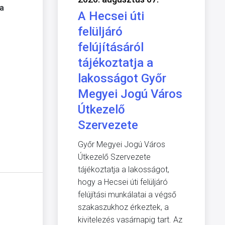
a
A Hecsei úti
felüljáró
felújításáról
tájékoztatja a
lakosságot Győr
Megyei Jogú Város
Útkezelő
Szervezete
Győr Megyei Jogú Város
Útkezelő Szervezete
tájékoztatja a lakosságot,
hogy a Hecsei úti felüljáró
felújítási munkálatai a végső
szakaszukhoz érkeztek, a
kivitelezés vasárnapig tart. Az