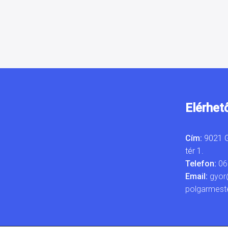
Elérhet
Cím:
9021 G
tér 1.
Telefon:
06
Email:
gyor
polgarmest