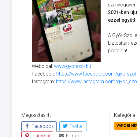
szúnyoggyérít
2021-ben úju
ezzel együtt 
A Győr-Szol 
biztosítani e
portálon!
Weboldal:
www.gyorszol.hu
Facebook:
https://www.facebook.com/gyorszol
Instagram:
https://www.instagram.com/gyor_szo
Megosztás itt:
Kategória
Facebook
Twitter
VÁROSI HÍ
Pinterest
E-mail