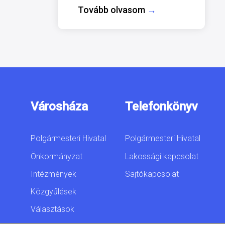
Tovább olvasom
→
Városháza
Telefonkönyv
Polgármesteri Hivatal
Polgármesteri Hivatal
Önkormányzat
Lakossági kapcsolat
Intézmények
Sajtókapcsolat
Közgyűlések
Választások