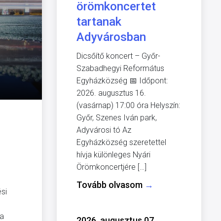
örömkoncertet
tartanak
Adyvárosban
Dicsőítő koncert – Győr-
Szabadhegyi Református
Egyházközség 📅 Időpont:
2026. augusztus 16.
(vasárnap) 17:00 óra Helyszín:
Győr, Szenes Iván park,
Adyvárosi tó Az
Egyházközség szeretettel
hívja különleges Nyári
Örömkoncertjére […]
Tovább olvasom
→
si
 a
2026. augusztus 07.