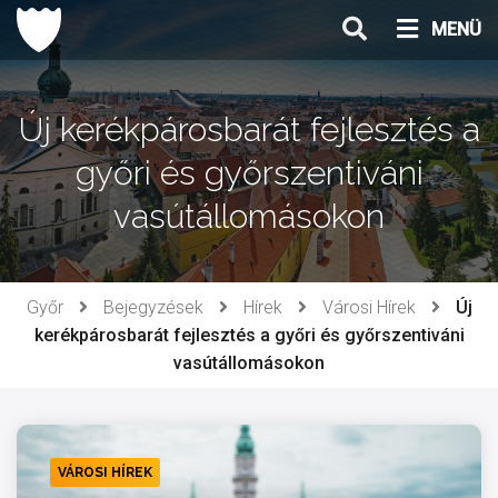
Ugrás
MENÜ
a
tartalomhoz
Új kerékpárosbarát fejlesztés a
győri és győrszentiváni
vasútállomásokon
Győr
Bejegyzések
Hírek
Városi Hírek
Új
kerékpárosbarát fejlesztés a győri és győrszentiváni
vasútállomásokon
VÁROSI HÍREK