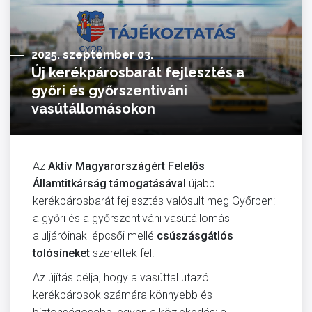
2025. szeptember 03.
Új kerékpárosbarát fejlesztés a
győri és győrszentiváni
vasútállomásokon
Az
Aktív Magyarországért Felelős
Államtitkárság támogatásával
újabb
kerékpárosbarát fejlesztés valósult meg Győrben:
a győri és a győrszentiváni vasútállomás
aluljáróinak lépcsői mellé
csúszásgátlós
tolósíneket
szereltek fel.
Az újítás célja, hogy a vasúttal utazó
kerékpárosok számára könnyebb és