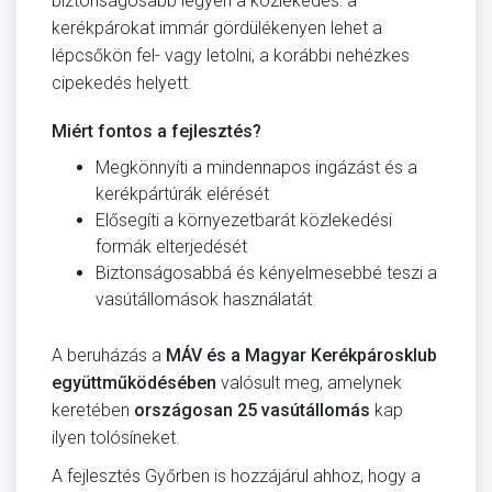
biztonságosabb legyen a közlekedés: a
kerékpárokat immár gördülékenyen lehet a
lépcsőkön fel- vagy letolni, a korábbi nehézkes
cipekedés helyett.
Miért fontos a fejlesztés?
Megkönnyíti a mindennapos ingázást és a
kerékpártúrák elérését
Elősegíti a környezetbarát közlekedési
formák elterjedését
Biztonságosabbá és kényelmesebbé teszi a
vasútállomások használatát
A beruházás a
MÁV és a Magyar Kerékpárosklub
együttműködésében
valósult meg, amelynek
keretében
országosan 25 vasútállomás
kap
ilyen tolósíneket.
A fejlesztés Győrben is hozzájárul ahhoz, hogy a