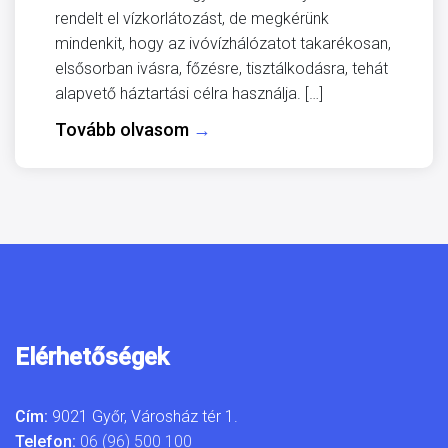
rendelt el vízkorlátozást, de megkérünk
mindenkit, hogy az ivóvízhálózatot takarékosan,
elsősorban ivásra, főzésre, tisztálkodásra, tehát
alapvető háztartási célra használja. […]
Tovább olvasom
→
Elérhetőségek
Cím:
9021 Győr, Városház tér 1.
Telefon:
06 (96) 500 100