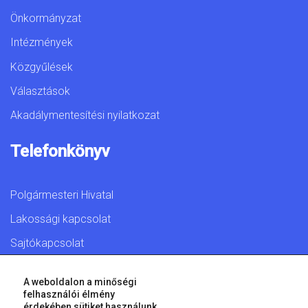
Önkormányzat
Intézmények
Közgyűlések
Választások
Akadálymentesítési nyilatkozat
Telefonkönyv
Polgármesteri Hivatal
Lakossági kapcsolat
Sajtókapcsolat
A weboldalon a minőségi
felhasználói élmény
érdekében sütiket használunk.