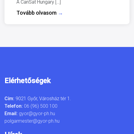
A CanSat Hungary […]
Tovább olvasom
→
Elérhetőségek
Cím:
9021 Győr, Városház tér 1.
Telefon:
06 (96) 500 100
Email:
gyor@gyor-ph.hu
polgarmester@gyor-ph.hu