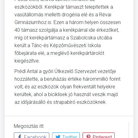
eszközökből. Kerékpár támaszt telepítettek a
vasútállomás melletti drogéria elé és a Révai
Gimnáziumhoz is. Ezen a három helyen összesen
40 támasz szolgálja a kerékpárral ide érkezőket,
míg öt kerékpártámasz a Szabolcska utcába
került a Tánc-és Képzőművészeti Iskola
főbejárata elé, a meglévő kerékpártárolót
kiegészítve.
Prédl Antal a győri Útkezelő Szervezet vezetője
hozzátette, a beruházás értéke hárommillió forint
volt, és az eszközök olyan frekventált helyekre
kerültek, ahol a biciklisek jó hasznát veszik majd
az időjárásálló és strapabíró eszközöknek.
Megosztás itt:
Facebook
Twitter
Pinterest