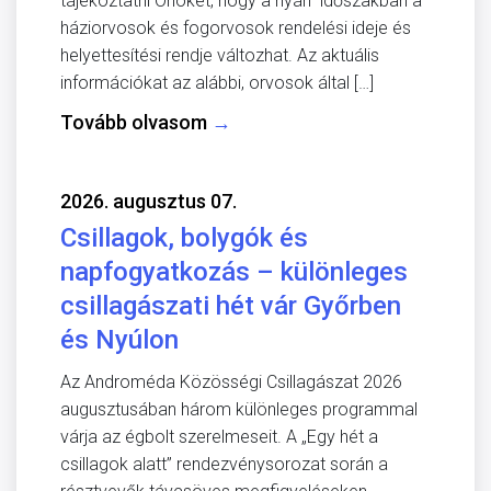
tájékoztatni Önöket, hogy a nyári időszakban a
háziorvosok és fogorvosok rendelési ideje és
helyettesítési rendje változhat. Az aktuális
információkat az alábbi, orvosok által […]
Tovább olvasom
→
2026. augusztus 07.
Csillagok, bolygók és
napfogyatkozás – különleges
csillagászati hét vár Győrben
és Nyúlon
Az Androméda Közösségi Csillagászat 2026
augusztusában három különleges programmal
várja az égbolt szerelmeseit. A „Egy hét a
csillagok alatt” rendezvénysorozat során a