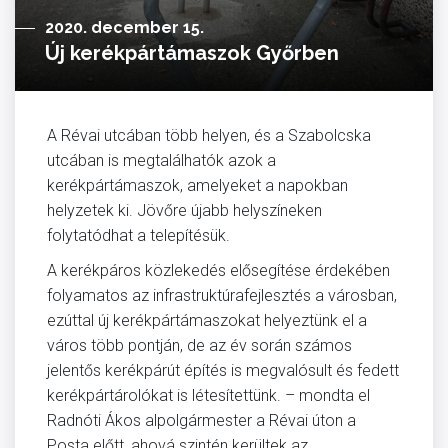
2020. december 15.
Új kerékpártámaszok Győrben
A Révai utcában több helyen, és a Szabolcska
utcában is megtalálhatók azok a
kerékpártámaszok, amelyeket a napokban
helyzetek ki. Jövőre újabb helyszíneken
folytatódhat a telepítésük.
A kerékpáros közlekedés elősegítése érdekében
folyamatos az infrastruktúrafejlesztés a városban,
ezúttal új kerékpártámaszokat helyeztünk el a
város több pontján, de az év során számos
jelentős kerékpárút építés is megvalósult és fedett
kerékpártárolókat is létesítettünk. – mondta el
Radnóti Ákos alpolgármester a Révai úton a
Posta előtt, ahová szintén kerültek az