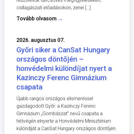
résztvevők távcsöves megfigyeléseken,
csillagászati előadásokon, zenei […]
Tovább olvasom
→
2026. augusztus 07.
Győri siker a CanSat Hungary
országos döntőjén –
honvédelmi különdíjat nyert a
Kazinczy Ferenc Gimnázium
csapata
Újabb rangos országos elismeréssel
gazdagodott Győr: a Kazinczy Ferenc
Gimnázium „Gombászat” nevű csapata a
hétvégén elnyerte a Honvédelmi Minisztérium
különdíját a CanSat Hungary országos döntőjén.