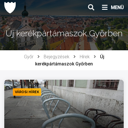
Ugrás
MENÜ
a
tartalomhoz
Új kerékpártámaszok Győrben
Győr
Bejegyzések
Hírek
Új
kerékpártámaszok Győrben
VÁROSI HÍREK