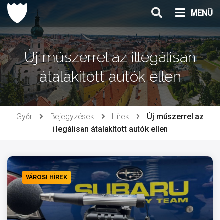
Ugrás
MENÜ
a
tartalomhoz
Új műszerrel az illegálisan
átalakított autók ellen
Győr
Bejegyzések
Hírek
Új műszerrel az
illegálisan átalakított autók ellen
VÁROSI HÍREK