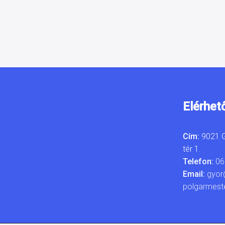
Elérhet
Cím:
9021 G
tér 1.
Telefon:
06
Email:
gyor
polgarmest