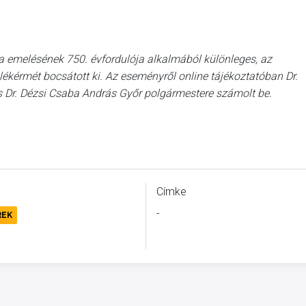
a emelésének 750. évfordulója alkalmából különleges, az
ékérmét bocsátott ki. Az eseményről online tájékoztatóban Dr.
s Dr. Dézsi Csaba András Győr polgármestere számolt be.
Címke
-
REK