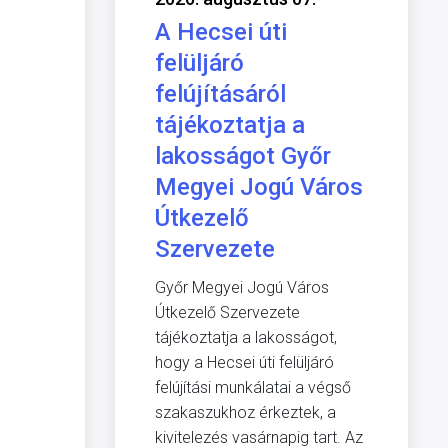
A Hecsei úti
felüljáró
felújításáról
tájékoztatja a
lakosságot Győr
Megyei Jogú Város
Útkezelő
Szervezete
Győr Megyei Jogú Város
Útkezelő Szervezete
tájékoztatja a lakosságot,
hogy a Hecsei úti felüljáró
felújítási munkálatai a végső
szakaszukhoz érkeztek, a
kivitelezés vasárnapig tart. Az