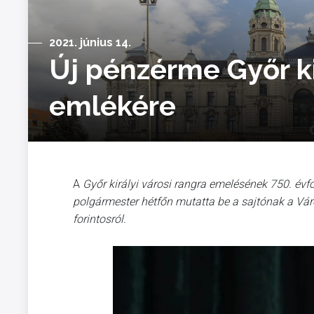
2021. június 14.
Új pénzérme Győr ki
emlékére
A
Győr királyi városi rangra emelésének 750. évf
polgármester hétfőn mutatta be a sajtónak a Vár
forintosról.