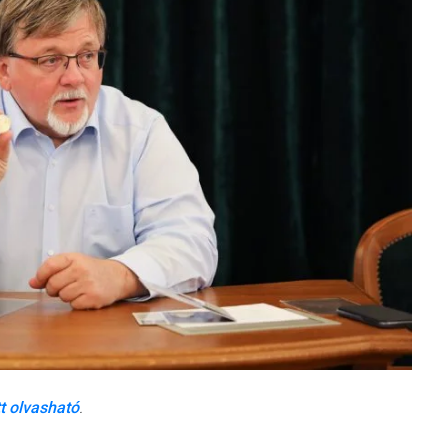
tt olvasható
.