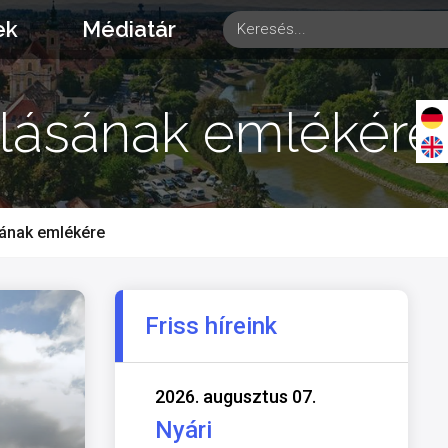
ek
Médiatár
álásának emlékére
sának emlékére
Friss híreink
2026. augusztus 07.
Nyári