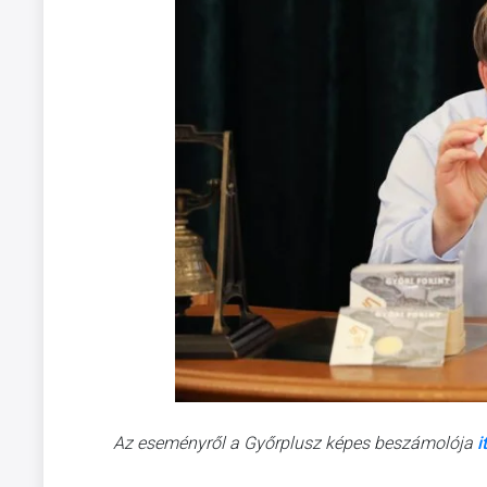
Az eseményről a Győrplusz képes beszámolója
i