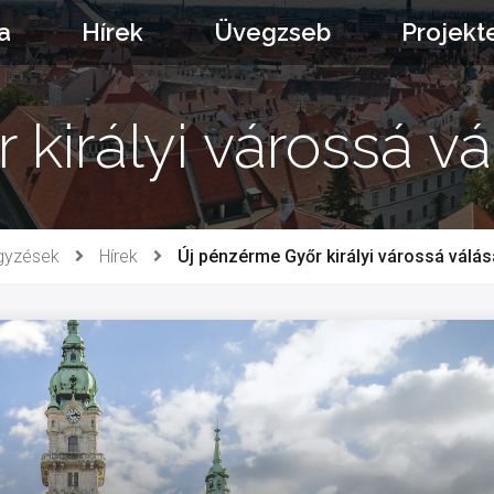
a
Hírek
Üvegzseb
Projekt
 királyi várossá v
gyzések
Hírek
Új pénzérme Győr királyi várossá válá