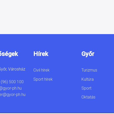
őségek
Hírek
Győr
yőr, Városház
Civil hírek
Turizmus
Sport hírek
Kultúra
 (96) 500 100
Sport
@gyor-ph.hu
er@gyor-ph.hu
Oktatás