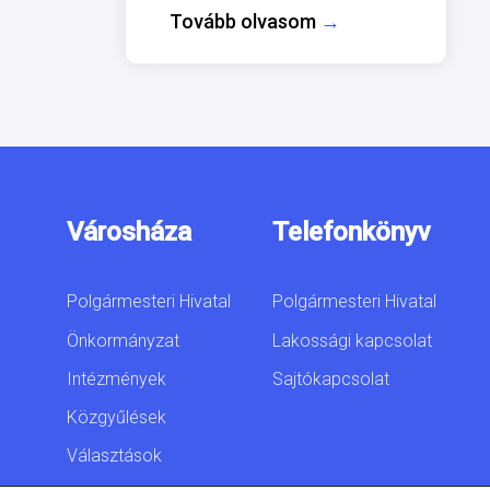
Tovább olvasom
→
Városháza
Telefonkönyv
Polgármesteri Hivatal
Polgármesteri Hivatal
Önkormányzat
Lakossági kapcsolat
Intézmények
Sajtókapcsolat
Közgyűlések
Választások