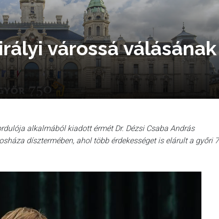
rályi várossá válásának
ordulója alkalmából kiadott érmét Dr. Dézsi Csaba András
osháza dísztermében, ahol több érdekességet is elárult a győri 