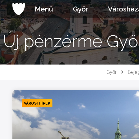
Ugrás
Menü
Győr
Városház
a
tartalomhoz
Új pénzérme Győr
Győr
Beje
VÁROSI HÍREK