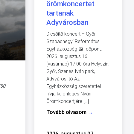
örömkoncertet
tartanak
Adyvárosban
Dicsőítő koncert – Győr-
Szabadhegyi Református
Egyházközség 📅 Időpont:
2026. augusztus 16.
(vasárnap) 17:00 óra Helyszín:
Győr, Szenes Iván park,
Adyvárosi tó Az
750
Egyházközség szeretettel
hívja különleges Nyári
Örömkoncertjére […]
Tovább olvasom
→
2026. augusztus 07.