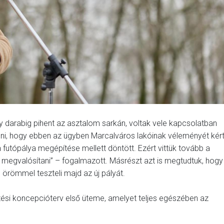
y darabig pihent az asztalom sarkán, voltak vele kapcsolatban
ni, hogy ebben az ügyben Marcalváros lakóinak véleményét kér
 futópálya megépítése mellett döntött. Ezért vittük tovább a
n megvalósítani” – fogalmazott. Másrészt azt is megtudtuk, hogy
 örömmel teszteli majd az új pályát.
ztési koncepcióterv első üteme, amelyet teljes egészében az