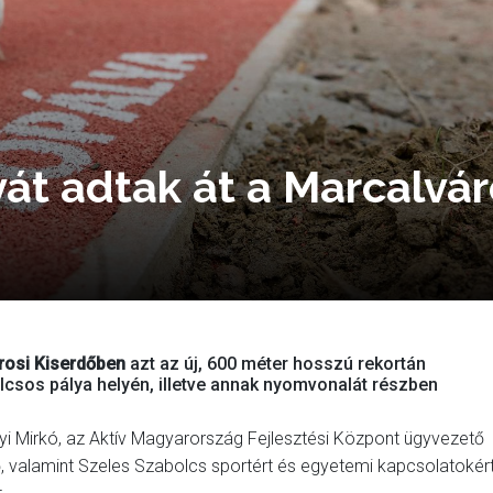
yát adtak át a Marcalvár
rosi Kiserdőben
azt az új, 600 méter hosszú rekortán
ulcsos pálya helyén, illetve annak nyomvonalát részben
i Mirkó, az Aktív Magyarország Fejlesztési Központ ügyvezető
, valamint Szeles Szabolcs sportért és egyetemi kapcsolatokér