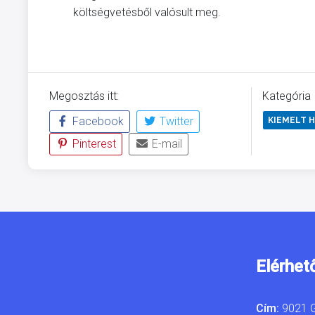
költségvetésből valósult meg.
Megosztás itt:
Kategória
Facebook
Twitter
KIEMELT H
Pinterest
E-mail
Elérhet
Cím:
9021 G