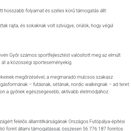
t hosszabb folyamat és széles körű támogatás állt:
tak rajta, és sokaknak volt szívügye, örülök, hogy végül
vén Győr számos sportfejlesztést valósított meg az elmúlt
 át a közösségi sporteseményekig.
értékeinek megőrzésével, a megmaradó mulcsos szakasz
zgásformának – futásnak, sétának, nordic walkingnak – ad teret.
ljon a győriek egészségesebb, aktívabb életmódjához.
zágért felelős államtitkárságának Országos Futópálya-építési
lió forint állami támogatással, összesen 56.776.187 forintos