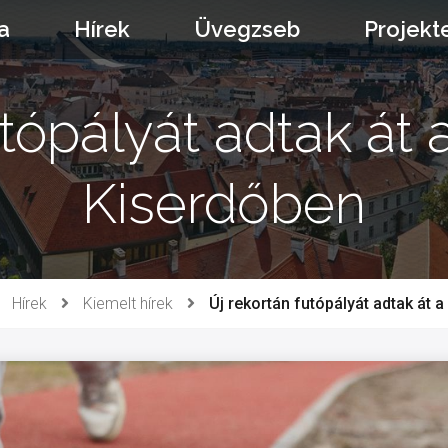
a
Hírek
Üvegzseb
Projekt
utópályát adtak át 
Kiserdőben
Hírek
Kiemelt hírek
Új rekortán futópályát adtak át 