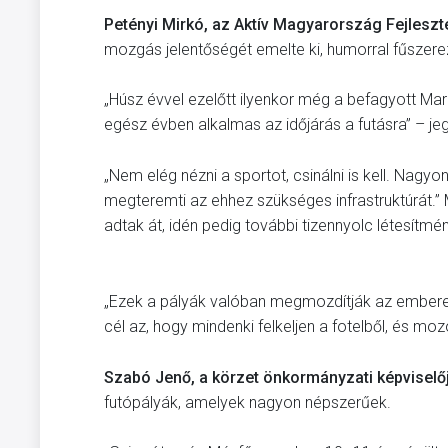
Petényi Mirkó, az Aktív Magyarország Fejlesz
mozgás jelentőségét emelte ki, humorral fűszer
„Húsz évvel ezelőtt ilyenkor még a befagyott Marc
egész évben alkalmas az időjárás a futásra” – j
„Nem elég nézni a sportot, csinálni is kell. Nagy
megteremti az ehhez szükséges infrastruktúrát.”
adtak át, idén pedig további tizennyolc létesítm
„Ezek a pályák valóban megmozdítják az emberek
cél az, hogy mindenki felkeljen a fotelből, és moz
Szabó Jenő, a körzet önkormányzati képviselő
futópályák, amelyek nagyon népszerűek.