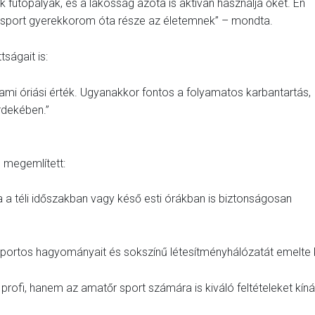
utópályák, és a lakosság azóta is aktívan használja őket. Én
a sport gyerekkorom óta része az életemnek” – mondta.
ságait is:
ami óriási érték. Ugyanakkor fontos a folyamatos karbantartás,
rdekében.”
s megemlített:
ya a téli időszakban vagy késő esti órákban is biztonságosan
ortos hagyományait és sokszínű létesítményhálózatát emelte k
profi, hanem az amatőr sport számára is kiváló feltételeket kíná