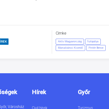
Címke
ÍREK
Aktív Magyarország
futópálya
Marcalvárosi Kiserdő
Pintér Bence
őségek
Hírek
Győr
yőr, Városház
Civil hírek
Turizmus