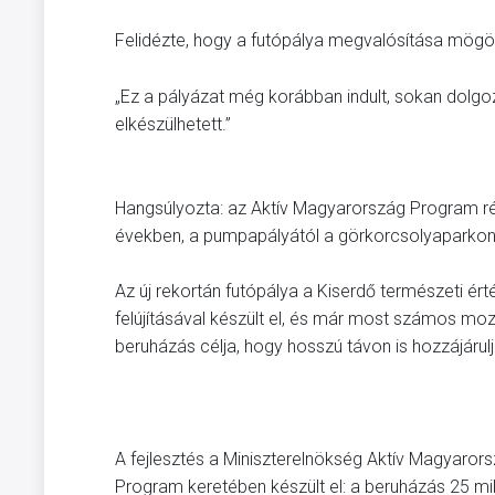
Felidézte, hogy a futópálya megvalósítása mögöt
„Ez a pályázat még korábban indult, sokan dolgoz
elkészülhetett.”
Hangsúlyozta: az Aktív Magyarország Program ré
években, a pumpapályától a görkorcsolyaparkon
Az új rekortán futópálya a Kiserdő természeti 
felújításával készült el, és már most számos mo
beruházás célja, hogy hosszú távon is hozzájáru
A fejlesztés a Miniszterelnökség Aktív Magyarors
Program keretében készült el: a beruházás 25 mil