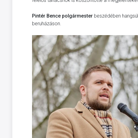
felelős tanácsnok is köszöntötte a megjelenteket
Pintér Bence polgármester
beszédében hangsúly
beruházáson.