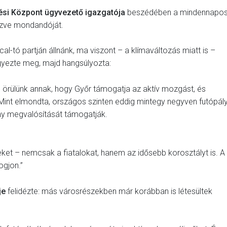
tési Központ ügyvezető igazgatója
beszédében a mindennapo
ezve mondandóját.
al-tó partján állnánk, ma viszont – a klímaváltozás miatt is –
egyezte meg, majd hangsúlyozta:
on örülünk annak, hogy Győr támogatja az aktív mozgást, és
 Mint elmondta, országos szinten eddig mintegy negyven futópál
ény megvalósítását támogatják.
et – nemcsak a fiatalokat, hanem az idősebb korosztályt is. A
ogjon.”
je
felidézte: más városrészekben már korábban is létesültek