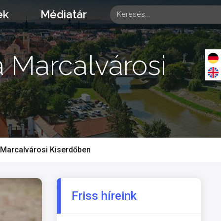
ek
Médiatár
a Marcalvárosi
a Marcalvárosi Kiserdőben
Friss híreink