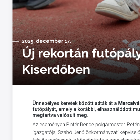
2025. december 17.
Új rekortán futópál
Kiserdőben
Ünnepélyes keretek között adták át a
Marcalvá
futópályát, amely a korábbi, elhasználódott m
megtartva valósult meg.
Az eseményen Pintér Bence polgármester, Petény
igazgatója, Szabó Jenő önkormányzati képviselő