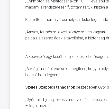
„Gyirmóton és Ménfőcsanakon 10–11 éve épültek f
magam is rendszeresen futottam rajtuk, hiszen 
Kiemelte a marcalvárosi helyszín különleges adott
„Árnyas, természetközeli környezetben vagyunk, 
például a száraz ágak eltávolítása, a biztonság é
A képviselő egy későbbi fejlesztési lehetőséget i
„A világítás kiépítése sokat segítene, hogy a pál
használható legyen.”
Szeles Szabolcs tanácsnok
beszédében Győr sp
„Győr mindig is sportos város volt, és nemcsak a 
– fogalmazott.