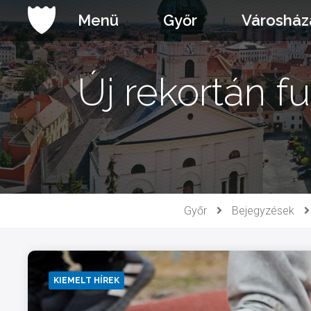
Ugrás
Menü
Győr
Városház
a
tartalomhoz
Új rekortán f
Győr
Bejegyzések
KIEMELT HÍREK