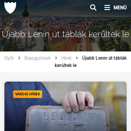
Ugrás
MENÜ
a
tartalomhoz
Újabb Lenin út táblák kerültek le
Győr
Bejegyzések
Hírek
Újabb Lenin út táblák
kerültek le
VÁROSI HÍREK