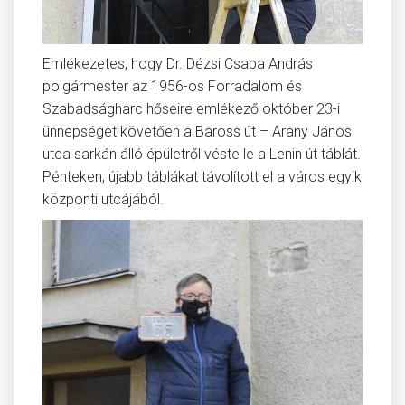
Emlékezetes, hogy Dr. Dézsi Csaba András
polgármester az 1956-os Forradalom és
Szabadságharc hőseire emlékező október 23-i
ünnepséget követően a Baross út – Arany János
utca sarkán álló épületről véste le a Lenin út táblát.
Pénteken, újabb táblákat távolított el a város egyik
központi utcájából.