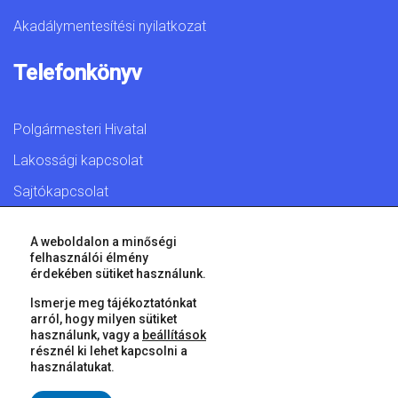
Akadálymentesítési nyilatkozat
Telefonkönyv
Polgármesteri Hivatal
Lakossági kapcsolat
Sajtókapcsolat
A weboldalon a minőségi
felhasználói élmény
érdekében sütiket használunk.
© 2026 Győr Megyei Jogú Város • Minden jog fenntartva!
Ismerje meg tájékoztatónkat
arról, hogy milyen sütiket
használunk, vagy a
beállítások
résznél ki lehet kapcsolni a
használatukat.