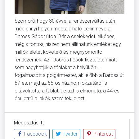
Szomorú, hogy 30 évvel a rendszerváltás után
még ennyi helyen megtalálható Lenin neve a
Baross Gábor úton. Bár a cselekedet jelképes,
mégis fontos, hiszen nem állíthatunk emléket egy
milliók életét követelő és megnyomorító
rendszernek. Az 1956-os hősök tisztelete miatt
sem hagyhatjuk a táblákat a helyükön. –
fogalmazott a polgármester, aki előbb a Baross út
57-es, majd az 55-ös ház homlokzatáról is
eltávolította a táblát, de azt is elmondta, a 44-es
épületről a lakók szerelték le azt.
Megosztás itt:
Facebook
Twitter
Pinterest