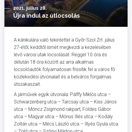
2021. július 28.
Újra indul az útlocsolás
A kánikulára való tekintettel a Győr-Szol Zrt. július
27-étől, keddtől ismét megkezdi a kezelésében
lévő városi utak locsolását. Reggel 10 óra és
délután 18 óra között az arra alkalmas
locsolóautók folyamatosan frissítik fel a város fő
közlekedési útvonalait és a belváros forgalmas
útszakaszait.
A járművek egyik útvonala: Pálffy Miklós utca –
Schwarzenberg utca – Tarcsay utca – Kiss János
utca – Móricz Zsigmond rakpart, Földes Gábor
utca – Magyar utca – Mónus Illés utca – Kodály
Zoltán utca – Mécs László utca – Illyés Gyula utca
– Zöld utca – Szőnyi Márton utca.