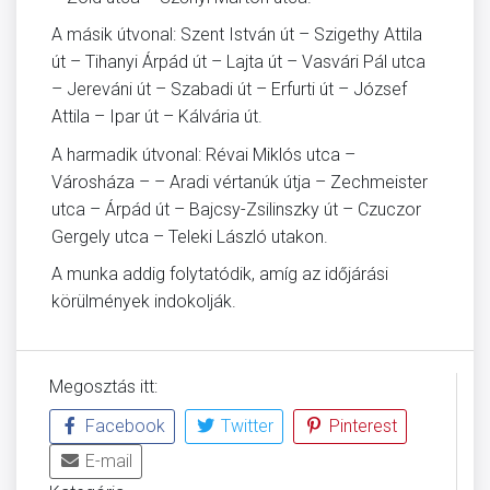
A másik útvonal: Szent István út – Szigethy Attila
út – Tihanyi Árpád út – Lajta út – Vasvári Pál utca
– Jereváni út – Szabadi út – Erfurti út – József
Attila – Ipar út – Kálvária út.
A harmadik útvonal: Révai Miklós utca –
Városháza – – Aradi vértanúk útja – Zechmeister
utca – Árpád út – Bajcsy-Zsilinszky út – Czuczor
Gergely utca – Teleki László utakon.
A munka addig folytatódik, amíg az időjárási
körülmények indokolják.
Megosztás itt:
Facebook
Twitter
Pinterest
E-mail