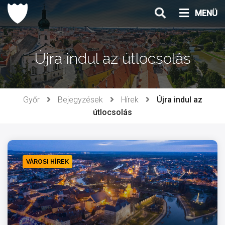
Ugrás
MENÜ
a
tartalomhoz
Újra indul az útlocsolás
Győr
Bejegyzések
Hírek
Újra indul az
útlocsolás
VÁROSI HÍREK