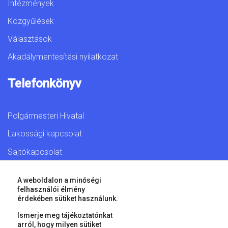
Intézmények
Közgyűlések
Választások
Akadálymentesítési nyilatkozat
Telefonkönyv
Polgármesteri Hivatal
Lakossági kapcsolat
Sajtókapcsolat
A weboldalon a minőségi
felhasználói élmény
érdekében sütiket használunk.
© 2026 Győr Megyei Jogú Város • Minden jog fenntartva!
Ismerje meg tájékoztatónkat
arról, hogy milyen sütiket