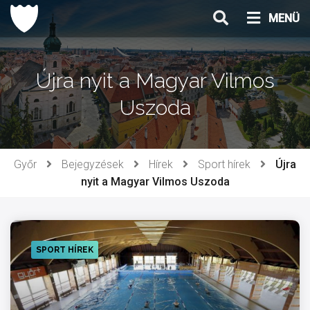
Ugrás
MENÜ
a
tartalomhoz
Újra nyit a Magyar Vilmos
Uszoda
Győr
Bejegyzések
Hírek
Sport hírek
Újra
nyit a Magyar Vilmos Uszoda
SPORT HÍREK