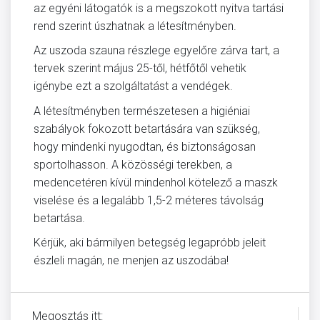
az egyéni látogatók is a megszokott nyitva tartási
rend szerint úszhatnak a létesítményben.
Az uszoda szauna részlege egyelőre zárva tart, a
tervek szerint május 25-től, hétfőtől vehetik
igénybe ezt a szolgáltatást a vendégek.
A létesítményben természetesen a higiéniai
szabályok fokozott betartására van szükség,
hogy mindenki nyugodtan, és biztonságosan
sportolhasson. A közösségi terekben, a
medencetéren kívül mindenhol kötelező a maszk
viselése és a legalább 1,5-2 méteres távolság
betartása.
Kérjük, aki bármilyen betegség legapróbb jeleit
észleli magán, ne menjen az uszodába!
Megosztás itt: