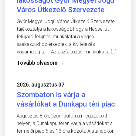
lakosságot Győr Megyei Jogú
Város Útkezelő Szervezete
Győr Megyei Jogú Város Útkezelő Szervezete
tájékoztatja a lakosságot, hogy a Hecsei úti
felüljáró felújítási munkálatai a végső
szakaszukhoz érkeztek, a kivitelezés
vasárnapig tart. Az aszfaltozási munkákat a […]
Tovább olvasom
→
2026. augusztus 07.
Szombaton is várja a
vásárlókat a Dunkapu téri piac
Augusztus 8-án, szombaton a megszokott
helyen, a Dunakapu téren várja a vásárlókat a
termelői piac 6 és 13 óra között. A standokon