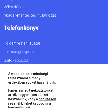
Választások
Akadálymentesítési nyilatkozat
Telefonkönyv
Polgármesteri Hivatal
Lakossági kapcsolat
Sajtókapcsolat
A weboldalon a minőségi
felhasználói élmény
érdekében sütiket használunk.
© 2026 Győr Megyei Jogú Város • Minden jog fenntartva!
Ismerje meg tájékoztatónkat
arról, hogy milyen sütiket
használunk, vagy a
beállítások
résznél ki lehet kapcsolni a
használatukat.