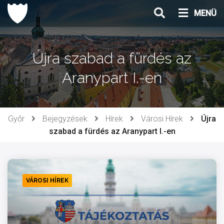
Ugrás
MENÜ
a
tartalomhoz
Újra szabad a fürdés az
Aranypart I.-en
Győr
Bejegyzések
Hírek
Városi Hírek
Újra
szabad a fürdés az Aranypart I.-en
VÁROSI HÍREK