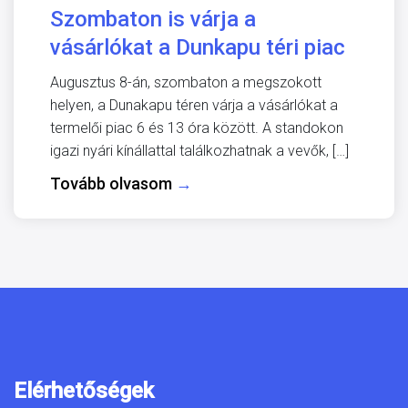
Szombaton is várja a
vásárlókat a Dunkapu téri piac
Augusztus 8-án, szombaton a megszokott
helyen, a Dunakapu téren várja a vásárlókat a
termelői piac 6 és 13 óra között. A standokon
igazi nyári kínállattal találkozhatnak a vevők, […]
Tovább olvasom
→
Elérhetőségek