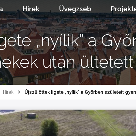
a
Hírek
Üvegzseb
Projekt
igete „nyílik” a Győ
kek után ültetett
Hírek
Újszülöttek ligete „nyílik” a Győrben született gye