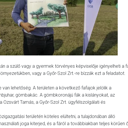
n a szülő vagy a gyermek törvényes képviselője igényelheti a fá
környezetükben, vagy a Győr-Szol Zrt.-re bízzák ezt a feladatot.
 van lehetőség. A területen a következő fafajok jelölik a
mbjuhar, gömbakác. A gömbkoronájú fák a kislányokat, az
a Ozsvárt Tamás, a Győr-Szol Zrt. ügyfélszolgálati és
özigazgatási területén köteles elültetni, a tulajdonában álló
használati joga kiterjed, és a fáról a továbbiakban teljes körűen 