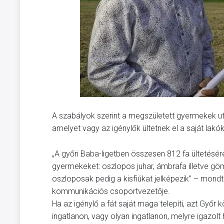
A szabályok szerint a megszületett gyermekek utá
amelyet vagy az igénylők ültetnek el a saját lakó
„A győri Baba-ligetben összesen 812 fa ültetésére
gyermekeket: oszlopos juhar, ámbrafa illetve gö
oszloposak pedig a kisfiúkat jelképezik” – mondt
kommunikációs csoportvezetője.
Ha az igénylő a fát saját maga telepíti, azt Győr k
ingatlanon, vagy olyan ingatlanon, melyre igazolt 