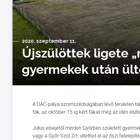
2020. szeptember 11.
Újszülöttek ligete „
gyermekek után ült
A DAC-pálya szomszédságában lévő területen talá
fák, az október 15-ig kért fákat még az idén elülte
Július elsejétől minden Győrben született gyerm
vagy a Győr-Szol Zrt. ültethet el az őszi fatelepí