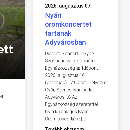
2026. augusztus 07.
Nyári
örömkoncertet
tartanak
Adyvárosban
ett
Dicsőítő koncert – Győr-
Szabadhegyi Református
Egyházközség 📅 Időpont:
2026. augusztus 16.
(vasárnap) 17:00 óra Helyszín:
Győr, Szenes Iván park,
lt
Adyvárosi tó Az
Egyházközség szeretettel
hívja különleges Nyári
Örömkoncertjére […]
Tovább olvasom
→