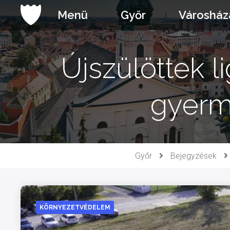
Ugrás
Menü
Győr
Városház
a
tartalomhoz
Újszülöttek l
gyerme
Győr
Bejegyzések
KÖRNYEZETVÉDELEM