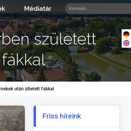
ek
Médiatár
rben született
 fákkal
rmekek után ültetett fákkal
Friss híreink