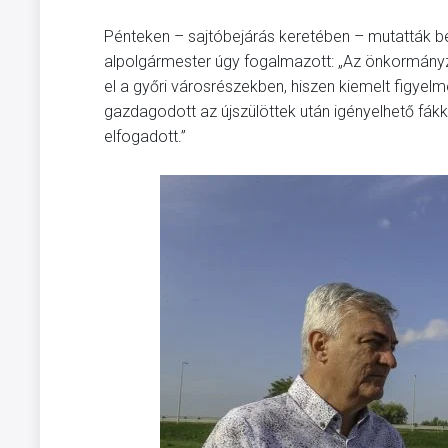
Pénteken – sajtóbejárás keretében – mutatták be 
alpolgármester úgy fogalmazott: „Az önkormányza
el a győri városrészekben, hiszen kiemelt figyel
gazdagodott az újszülöttek után igényelhető fákk
elfogadott.”