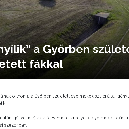
nyílik” a Győrben szület
etett fákkal
lnak otthonra a Győrben született gyermekek szülei által igénye
tik.
ek után igényelhető az a facsemete, amelyet a gyermek családja,
tési szezonban.