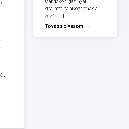
standokon igazi nyári
ó
kínállattal találkozhatnak a
vevők, […]
Tovább olvasom
→
a
a
ált