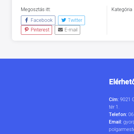
Megosztás itt:
Kategória
Facebook
Twitter
KÖRNYEZ
Pinterest
E-mail
Elérhet
Cím:
9021 G
tér 1.
Telefon:
06
Email:
gyor
polgarmest