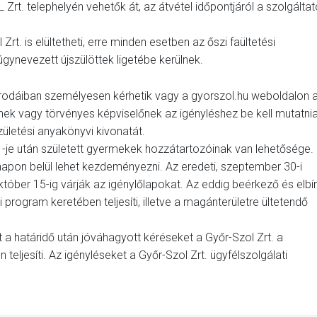
t. telephelyén vehetők át, az átvétel időpontjáról a szolgáltat
Zrt. is elültetheti, erre minden esetben az őszi faültetési
úgynevezett újszülöttek ligetébe kerülnek.
i irodáiban személyesen kérhetik vagy a gyorszol.hu weboldalon 
nek vagy törvényes képviselőnek az igényléshez be kell mutatni
ületési anyakönyvi kivonatát.
 1-je után született gyermekek hozzátartozóinak van lehetősége.
napon belül lehet kezdeményezni. Az eredeti, szeptember 30-i
tóber 15-ig várják az igénylőlapokat. Az eddig beérkező és elbír
 program keretében teljesíti, illetve a magánterületre ültetendő
t a határidő után jóváhagyott kéréseket a Győr-Szol Zrt. a
teljesíti. Az igényléseket a Győr-Szol Zrt. ügyfélszolgálati