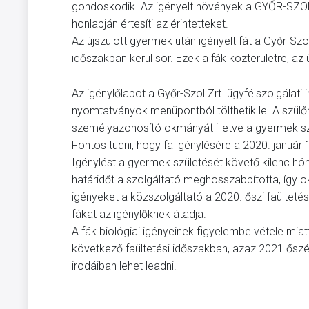
gondoskodik. Az igényelt növények a GYŐR-SZOL Zr
honlapján értesíti az érintetteket.
Az újszülött gyermek után igényelt fát a Győr-Szol 
időszakban kerül sor. Ezek a fák közterületre, az 
Az igénylőlapot a Győr-Szol Zrt. ügyfélszolgálat
nyomtatványok menüpontból tölthetik le. A szülő
személyazonosító okmányát illetve a gyermek sz
Fontos tudni, hogy fa igénylésére a 2020. január
Igénylést a gyermek születését követő kilenc hó
határidőt a szolgáltató meghosszabbította, így ok
igényeket a közszolgáltató a 2020. őszi faültetési
fákat az igénylőknek átadja.
A fák biológiai igényeinek figyelembe vétele miat
következő faültetési időszakban, azaz 2021 őszén 
irodáiban lehet leadni.