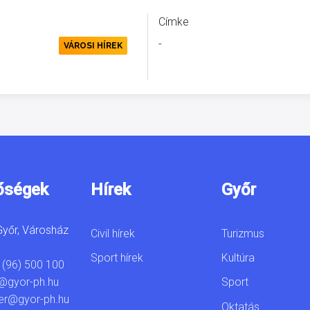
Címke
-
ETVÉDELEM
VÁROSI HÍREK
őségek
Hírek
Győr
yőr, Városház
Civil hírek
Turizmus
Sport hírek
Kultúra
 (96) 500 100
Sport
@gyor-ph.hu
er@gyor-ph.hu
Oktatás