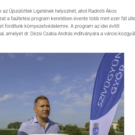
az Újszülöttek Ligetének helyszínét, ahol Radnóti Ákos
t a faültetési program keretében évente több mint ezer fát ülte
met fordítunk környezetvédelemre. A program az idei évtől
al, amelyet dr. Dézsi Csaba András indítványára a városi közgyű