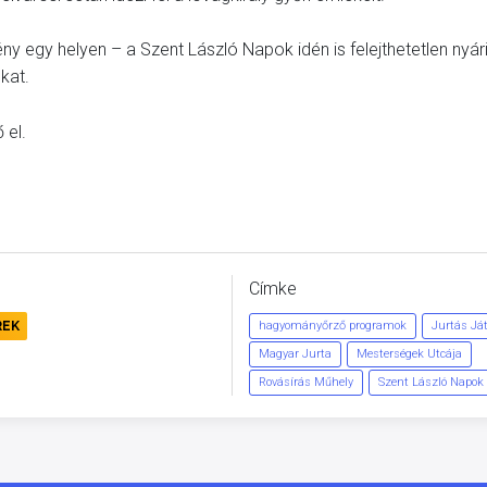
 egy helyen – a Szent László Napok idén is felejthetetlen nyár
kat.
 el.
Címke
REK
hagyományőrző programok
Jurtás Já
Magyar Jurta
Mesterségek Utcája
Rovásírás Műhely
Szent László Napok