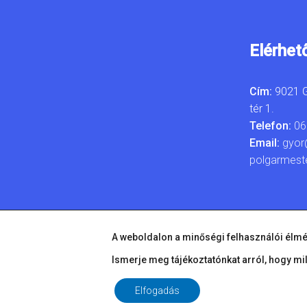
Elérhet
Cím:
9021 G
tér 1.
Telefon:
06
Email:
gyor
polgarmest
A weboldalon a minőségi felhasználói élmé
Ismerje meg tájékoztatónkat arról, hogy mi
Elfogadás