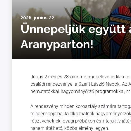
2026. június 22.
Ünnepeljük együtt a
Aranyparton!
Június 27-én és 28-án ismét megelevenedik a tör
családi rendezvénye, a Szent László Napok. Az Ar
bemutatókkal, hagyományőrző programokkal, me
A rendezvény minden korosztály számára tartoga
mindennapjaiba, találkozhatnak hagyományőrzőkk
részt vehetnek lovagi próbákon és interaktív ját
hanem átélhető, közös élmény legyen.