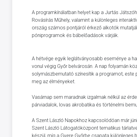
A programkínálatban helyet kap a Jurtás Játszóh
Rovásírás Műhely, valamint a különleges intera
ország számos pontjáról érkező alkotók mutatják 
póniprogramok és bábelőadások várják.
A hétvége egyik leglátványosabb eseménye a ha
vonul végig Győr belvárosán. A nap folyamán kö
solymászbemutató színesítik a programot, este
meg az élményeket.
Vasárnap sem maradnak izgalmak nélkül az érdek
párviadalok, lovas akrobatika és történelmi bem
A Szent László Napokhoz kapcsolódóan már júniu
Szent László Látogatóközpont tematikus tárlatve
készül, míg a Gyere Győrbe csapata különleges bel