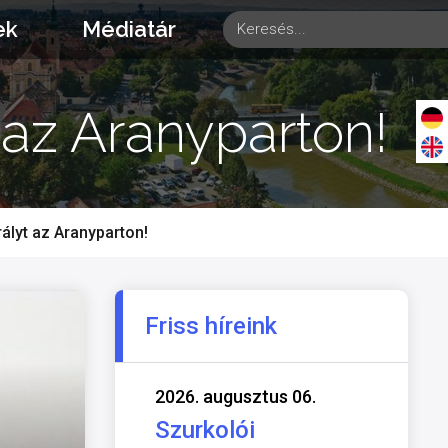
ek
Médiatár
 az Aranyparton!
ályt az Aranyparton!
Friss híreink
2026. augusztus 06.
Szurkolói