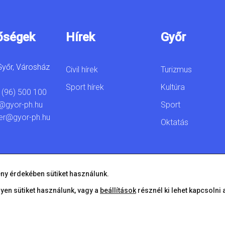
őségek
Hírek
Győr
yőr, Városház
Civil hírek
Turizmus
Sport hírek
Kultúra
 (96) 500 100
Sport
@gyor-ph.hu
er@gyor-ph.hu
Oktatás
ny érdekében sütiket használunk.
lyen sütiket használunk, vagy a
beállítások
résznél ki lehet kapcsolni 
© 2026 Győr Megyei Jogú Város • Minden jog fenntartva!