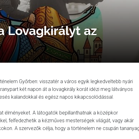
 Lovagkirályt az
ténelem Győrben: visszatér a város egyik legkedveltebb nyári
anypart két napon át a lovagkirály korát idézi meg látványos
sés kalandokkal és egész napos kikapcsolódással.
t élményeket. A látogatók bepillanthatnak a középkor
el, felfedezhetik a kézműves mesterségek világát, vagy akár
ékokon. A szervezők célja, hogy a történelem ne csupán tananyag