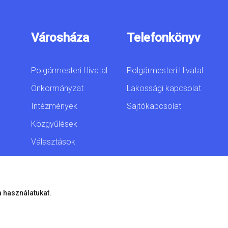
Városháza
Telefonkönyv
Polgármesteri Hivatal
Polgármesteri Hivatal
Önkormányzat
Lakossági kapcsolat
Intézmények
Sajtókapcsolat
Közgyűlések
Választások
Akadálymentesítési
nyilatkozat
a használatukat.