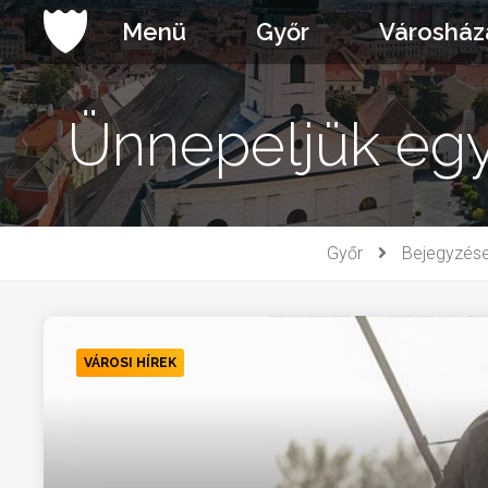
Ugrás
Menü
Győr
Városház
a
tartalomhoz
Ünnepeljük együ
Győr
Bejegyzés
VÁROSI HÍREK