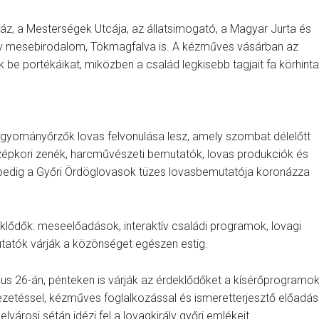
áz, a Mesterségek Utcája, az állatsimogató, a Magyar Jurta és
ktív mesebirodalom, Tökmagfalva is. A kézműves vásárban az
be portékáikat, miközben a család legkisebb tagjait fa körhinta
gyományőrzők lovas felvonulása lesz, amely szombat délelőtt
zépkori zenék, harcművészeti bemutatók, lovas produkciók és
 pedig a Győri Ördöglovasok tüzes lovasbemutatója koronázza
lődők: meseelőadások, interaktív családi programok, lovagi
utatók várják a közönséget egészen estig.
s 26-án, pénteken is várják az érdeklődőket a kísérőprogramok
zetéssel, kézműves foglalkozással és ismeretterjesztő előadás
városi sétán idézi fel a lovagkirály győri emlékeit.