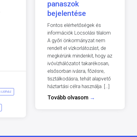
panaszok
bejelentése
i
Fontos elérhetőségek és
információk Locsolási tilalom
A győri önkormányzat nem
rendelt el vízkorlátozást, de
megkérünk mindenkit, hogy az
ivóvízhálózatot takarékosan,
elsősorban ivásra, főzésre,
tisztálkodásra, tehát alapvető
háztartási célra használja. […]
tszóház
Tovább olvasom
→