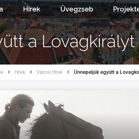
a
Hírek
Üvegzseb
Projekt
tt a Lovagkirályt
ek
Hírek
Városi Hírek
Ünnepeljük együtt a Lovagkir