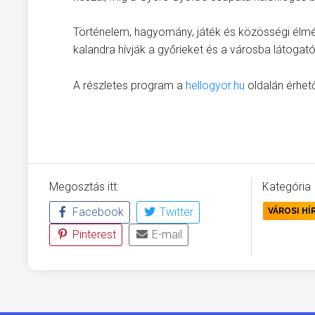
Történelem, hagyomány, játék és közösségi élmény
kalandra hívják a győrieket és a városba látogató
A részletes program a
hellogyor.hu
oldalán érhető
Megosztás itt:
Kategória
Facebook
Twitter
VÁROSI HÍ
Pinterest
E-mail