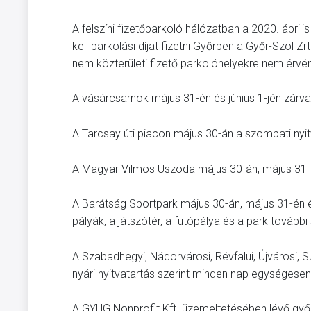
A felszíni fizetőparkoló hálózatban a 2020. ápril
kell parkolási díjat fizetni Győrben a Győr-Szol Z
nem közterületi fizető parkolóhelyekre nem érvé
A vásárcsarnok május 31-én és június 1-jén zárva
A Tarcsay úti piacon május 30-án a szombati nyit
A Magyar Vilmos Uszoda május 30-án, május 31-én 
A Barátság Sportpark május 30-án, május 31-én és
pályák, a játszótér, a futópálya és a park tovább
A Szabadhegyi, Nádorvárosi, Révfalui, Újvárosi, 
nyári nyitvatartás szerint minden nap egységesen 
A GYHG Nonprofit Kft. üzemeltetésében lévő győri