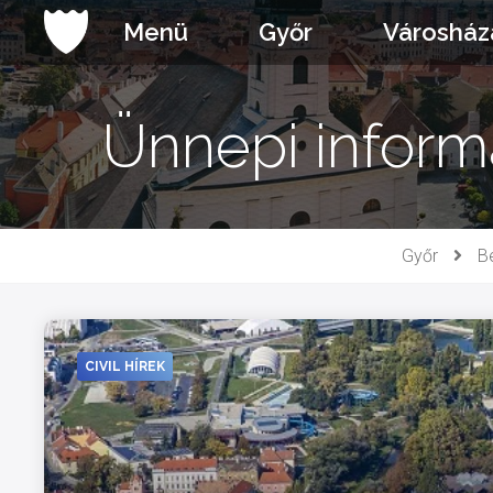
Ugrás
Menü
Győr
Városház
a
tartalomhoz
Ünnepi inform
Győr
B
CIVIL HÍREK