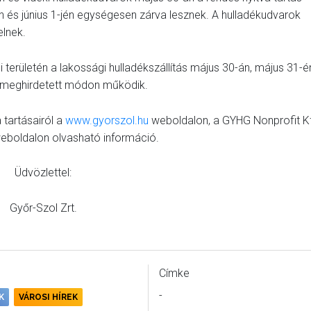
n és június 1-jén egységesen zárva lesznek. A hulladékudvarok
elnek.
 területén a lakossági hulladékszállítás május 30-án, május 31-é
an meghirdetett módon működik.
 tartásairól a
www.gyorszol.hu
weboldalon, a GYHG Nonprofit Kf
eboldalon olvasható információ.
Üdvözlettel:
Győr-Szol Zrt.
Címke
-
K
VÁROSI HÍREK