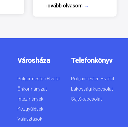
Tovább olvasom
→
Városháza
Telefonkönyv
Polgármesteri Hivatal
Polgármesteri Hivatal
Önkormányzat
Lakossági kapcsolat
Intézmények
Sajtókapcsolat
Közgyűlések
Választások