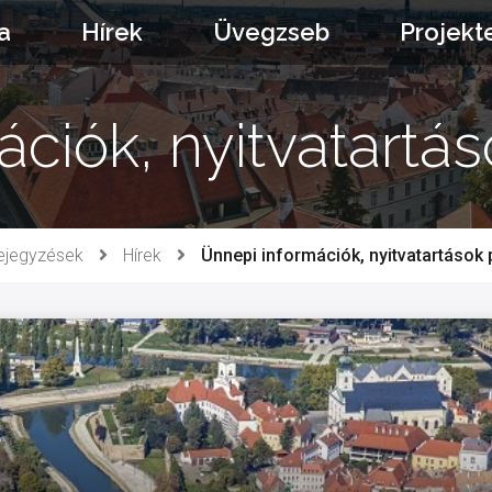
a
Hírek
Üvegzseb
Projekt
ációk, nyitvatartá
ejegyzések
Hírek
Ünnepi információk, nyitvatartások