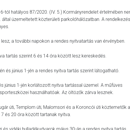
is 6-tól hatályos 87/2020. (IV. 5.) Kormányrendelet értelmében n
rt. által üzemeltetett közterületi parkolóhálózatban. A rendelkezé
nyes.
 lesz, a további napokon a rendes nyitvatartás van érvényben.
va tartás szerint 6 és 14 óra között lesz kereskedés.
és június 1-jén a rendes nyitva tartás szerint látogatható.
 június 1-jén korlátozott nyitva tartással üzemel. A műfüves
i sporteszközei használhatóak. Az öltözők zárva lesznek.
Sugár úti, Templom úti, Malomsori és a Koroncói úti köztemetők 
7 és 20 óra között tartanak nyitva.
 és vidéki hulladékudvarok május 30-án a rendes nyitva tartás