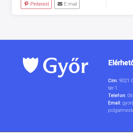
Pinterest
E-mail
Elérhet
Cím:
9021 G
tér 1.
Telefon:
06
Email:
gyor
polgarmest