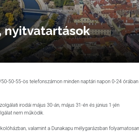
 nyitvatartások
96/50-50-55-ös telefonszámon minden naptári napon 0-24 órában
olgálati irodái május 30-án, május 31-én és június 1-jén
olgálat nem működik.
arkolóházban, valamint a Dunakapu mélygarázsban folyamatosan