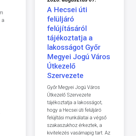
A Hecsei úti
em
felüljáró
s a
felújításáról
tájékoztatja a
lakosságot Győr
Megyei Jogú Város
Útkezelő
Szervezete
Győr Megyei Jogú Város
Útkezelő Szervezete
tájékoztatja a lakosságot,
hogy a Hecsei úti felüljáró
a
felújítási munkálatai a végső
szakaszukhoz érkeztek, a
kivitelezés vasárnapig tart. Az