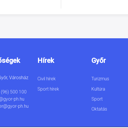
őségek
Hírek
Győr
yőr, Városház
Civil hírek
Turizmus
Sport hírek
Kultúra
 (96) 500 100
Sport
@gyor-ph.hu
er@gyor-ph.hu
Oktatás