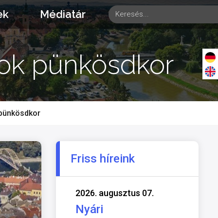
ek
Médiatár
sok pünkösdkor
 pünkösdkor
Friss híreink
2026. augusztus 07.
Nyári