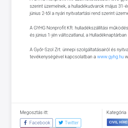
szerint üzemelnek, a hulladékudvarok május 31-é
június 2-től a nyári nyitvatartási rend szerint üzem
A GYHG Nonprofit Kft. hulladékszállítási működési
és június 1-jén változatlanul, a Hulladéknaptárb
A Győr-Szol Zrt. ünnepi szolgáltatásairól és nyitva
tevékenységével kapcsolatban a
www.gyhg.hu
w
Megosztás itt:
Kategória
Facebook
Twitter
CIVIL HÍRE