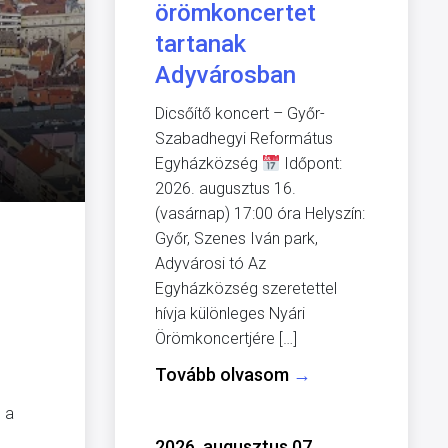
örömkoncertet
tartanak
Adyvárosban
Dicsőítő koncert – Győr-
Szabadhegyi Református
Egyházközség
Időpont:
2026. augusztus 16.
(vasárnap) 17:00 óra Helyszín:
Győr, Szenes Iván park,
Adyvárosi tó Az
Egyházközség szeretettel
hívja különleges Nyári
Örömkoncertjére […]
Tovább olvasom
→
 a
2026. augusztus 07.