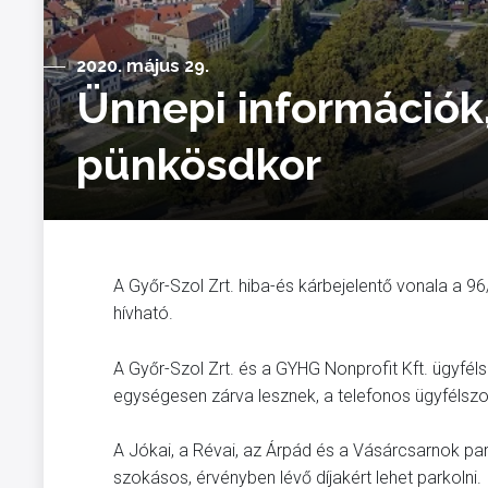
2020. május 29.
Ünnepi információk,
pünkösdkor
A Győr-Szol Zrt. hiba-és kárbejelentő vonala a 
hívható.
A Győr-Szol Zrt. és a GYHG Nonprofit Kft. ügyfélsz
egységesen zárva lesznek, a telefonos ügyfélsz
A Jókai, a Révai, az Árpád és a Vásárcsarnok p
szokásos, érvényben lévő díjakért lehet parkolni.