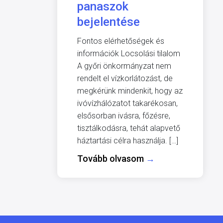
panaszok
bejelentése
Fontos elérhetőségek és
információk Locsolási tilalom
A győri önkormányzat nem
rendelt el vízkorlátozást, de
megkérünk mindenkit, hogy az
ivóvízhálózatot takarékosan,
elsősorban ivásra, főzésre,
tisztálkodásra, tehát alapvető
háztartási célra használja. […]
Tovább olvasom
→