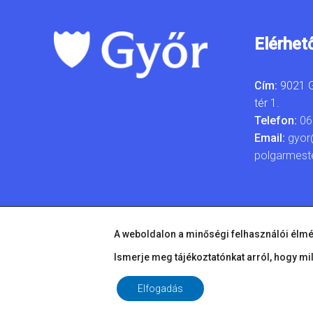
Elérhet
Cím:
9021 G
tér 1.
Telefon:
06
Email:
gyor
polgarmest
A weboldalon a minőségi felhasználói élmé
Ismerje meg tájékoztatónkat arról, hogy mi
Elfogadás