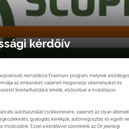
sági kérdőív
egvalósuló nemzetközi Erasmus+ program, melynek elsődlege
informálja az embereket, valamint megismerje véleményüket és
yezetét fenntarthatóbbá tehetik, elsősorban a mobilitáson
ncélú autóhasználat csökkentésére, valamint az olyan alternatí
tömegközlekedés, gyaloglás, kerékpár, autómegosztás és egyéb 
i módozatok. Ezzel a kérdőívvel szeretnénk az Ön jelenlegi