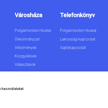
Városháza
Telefonkönyv
Polgármesteri Hivatal
Polgármesteri Hivatal
Önkormányzat
Lakossági kapcsolat
Intézmények
Sajtókapcsolat
Közgyűlések
Választások
Akadálymentesítési
nyilatkozat
a használatukat.