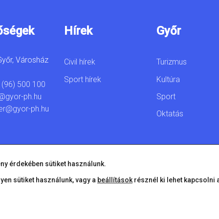
őségek
Hírek
Győr
yőr, Városház
Civil hírek
Turizmus
Sport hírek
Kultúra
 (96) 500 100
Sport
@gyor-ph.hu
er@gyor-ph.hu
Oktatás
ny érdekében sütiket használunk.
lyen sütiket használunk, vagy a
beállítások
résznél ki lehet kapcsolni 
© 2026 Győr Megyei Jogú Város • Minden jog fenntartva!