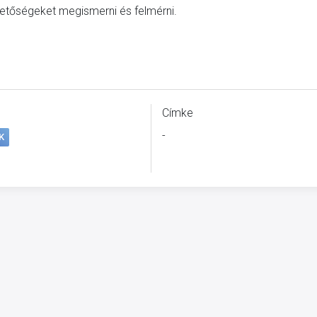
 lehetőségeket megismerni és felmérni.
Címke
-
K