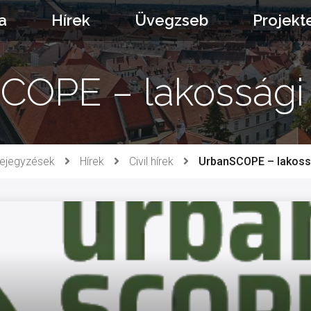
a
Hírek
Üvegzseb
Projekt
COPE – lakossági 
ejegyzések
Hírek
Civil hírek
UrbanSCOPE – lakossá