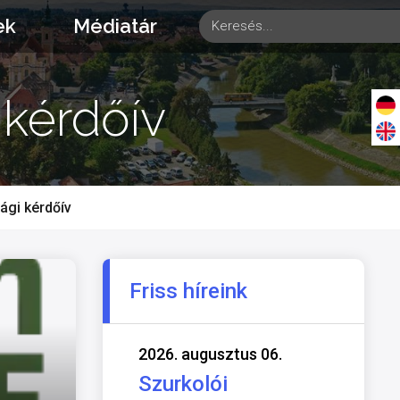
ek
Médiatár
kérdőív
gi kérdőív
Friss híreink
2026. augusztus 06.
Szurkolói