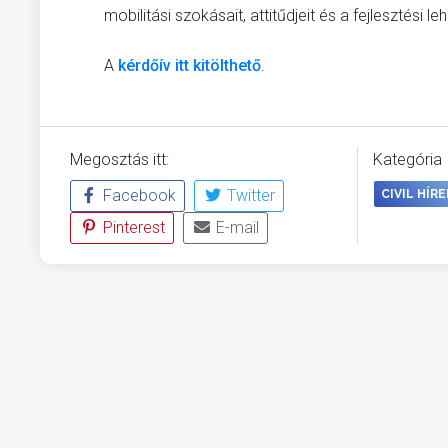
mobilitási szokásait, attitűdjeit és a fejlesztési
A
kérdőív itt kitölthető
.
Megosztás itt:
Kategória
Facebook
Twitter
CIVIL HÍRE
Pinterest
E-mail