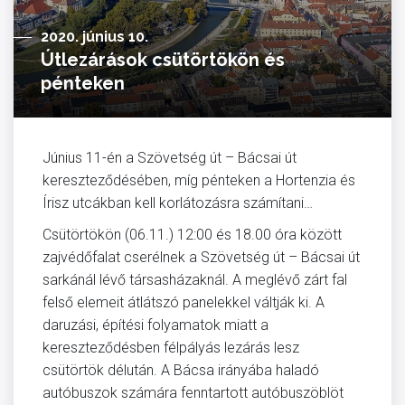
2020. június 10.
Útlezárások csütörtökön és
pénteken
Június 11-én a Szövetség út – Bácsai út
kereszteződésében, míg pénteken a Hortenzia és
Írisz utcákban kell korlátozásra számítani…
Csütörtökön (06.11.) 12:00 és 18.00 óra között
zajvédőfalat cserélnek a Szövetség út – Bácsai út
sarkánál lévő társasházaknál. A meglévő zárt fal
felső elemeit átlátszó panelekkel váltják ki. A
daruzási, építési folyamatok miatt a
kereszteződésben félpályás lezárás lesz
csütörtök délután. A Bácsa irányába haladó
autóbuszok számára fenntartott autóbuszöblöt