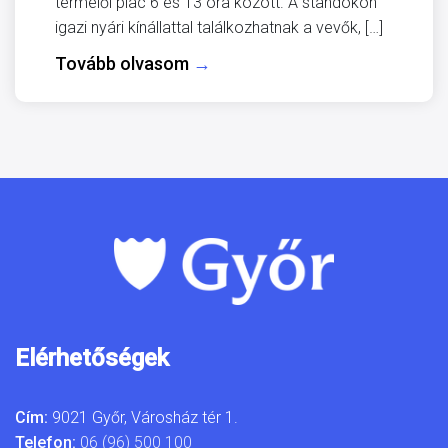
termelői piac 6 és 13 óra között. A standokon
igazi nyári kínállattal találkozhatnak a vevők, […]
Tovább olvasom
→
Elérhetőségek
Cím:
9021 Győr, Városház tér 1.
Telefon:
06 (96) 500 100