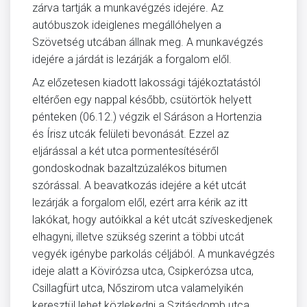
zárva tartják a munkavégzés idejére. Az
autóbuszok ideiglenes megállóhelyen a
Szövetség utcában állnak meg. A munkavégzés
idejére a járdát is lezárják a forgalom elől.
Az előzetesen kiadott lakossági tájékoztatástól
eltérően egy nappal később, csütörtök helyett
pénteken (06.12.) végzik el Sáráson a Hortenzia
és Írisz utcák felületi bevonását. Ezzel az
eljárással a két utca pormentesítéséről
gondoskodnak bazaltzúzalékos bitumen
szórással. A beavatkozás idejére a két utcát
lezárják a forgalom elől, ezért arra kérik az itt
lakókat, hogy autóikkal a két utcát szíveskedjenek
elhagyni, illetve szükség szerint a többi utcát
vegyék igénybe parkolás céljából. A munkavégzés
ideje alatt a Kövirózsa utca, Csipkerózsa utca,
Csillagfürt utca, Nőszirom utca valamelyikén
keresztül lehet közlekedni a Szitásdomb utca