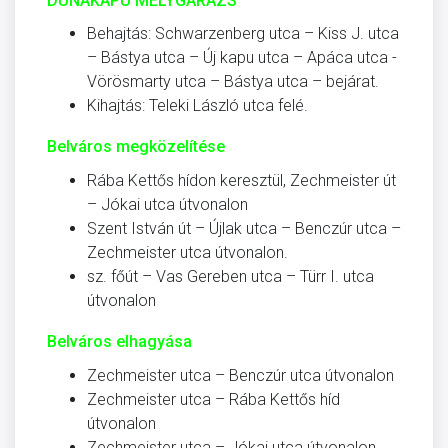
DUNAKAPU MÉLYGARÁZS
Behajtás: Schwarzenberg utca – Kiss J. utca
– Bástya utca – Új kapu utca – Apáca utca -
Vörösmarty utca – Bástya utca – bejárat.
Kihajtás: Teleki László utca felé.
Belváros megközelítése
Rába Kettős hídon keresztül, Zechmeister út
– Jókai utca útvonalon
Szent István út – Újlak utca – Benczúr utca –
Zechmeister utca útvonalon.
sz. főút – Vas Gereben utca – Türr I. utca
útvonalon
Belváros elhagyása
Zechmeister utca – Benczúr utca útvonalon
Zechmeister utca – Rába Kettős híd
útvonalon
Zechmeister utca – Jókai utca útvonalon