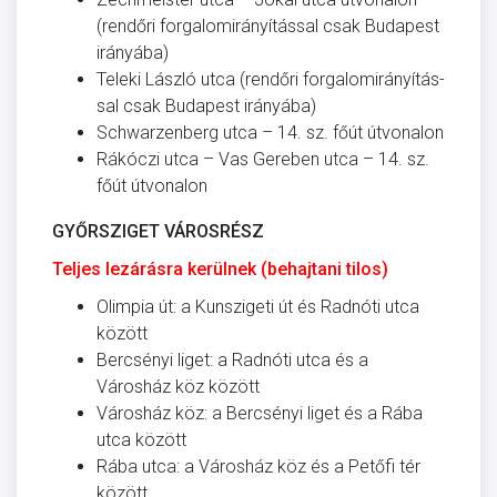
(rendőri forgalomirányítással csak Budapest
irányába)
Teleki László utca (rendőri forgalomirányítás­
sal csak Budapest irányába)
Schwarzenberg utca – 14. sz. főút útvonalon
Rákóczi utca – Vas Gereben utca – 14. sz.
főút útvonalon
GYŐRSZIGET VÁROSRÉSZ
Teljes lezárásra kerülnek (behajtani tilos)
Olimpia út: a Kunszigeti út és Radnóti utca
között
Bercsényi liget: a Radnóti utca és a
Városház köz között
Városház köz: a Bercsényi liget és a Rába
utca között
Rába utca: a Városház köz és a Petőfi tér
között