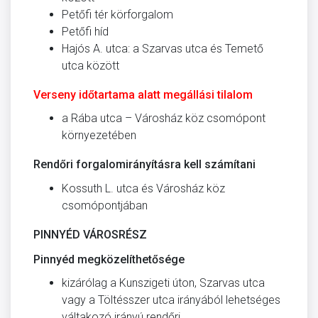
Petőfi tér körforgalom
Petőfi híd
Hajós A. utca: a Szarvas utca és Temető
utca között
Verseny időtartama alatt megállási tilalom
a Rába utca – Városház köz csomópont
kör­nyezetében
Rendőri forgalomirányításra kell számítani
Kossuth L. utca és Városház köz
csomópontjában
PINNYÉD VÁROSRÉSZ
Pinnyéd megközelíthetősége
kizárólag a Kunszigeti úton, Szarvas utca
vagy a Töltésszer utca irányából lehetséges
váltakozó irányú ren­dőri