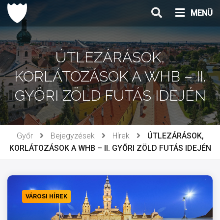
Ugrás
MENÜ
a
tartalomhoz
ÚTLEZÁRÁSOK,
KORLÁTOZÁSOK A WHB – II.
GYŐRI ZÖLD FUTÁS IDEJÉN
Győr
Bejegyzések
Hírek
ÚTLEZÁRÁSOK,
KORLÁTOZÁSOK A WHB – II. GYŐRI ZÖLD FUTÁS IDEJÉN
VÁROSI HÍREK