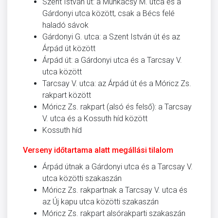
Szent István út: a Munkácsy M. utca és a
Gárdonyi utca között, csak a Bécs felé
haladó sávok
Gárdonyi G. utca: a Szent István út és az
Árpád út között
Árpád út: a Gárdonyi utca és a Tarcsay V.
utca között
Tarcsay V. utca: az Árpád út és a Móricz Zs.
rakpart között
Móricz Zs. rakpart (alsó és felső): a Tarcsay
V. utca és a Kossuth híd között
Kossuth híd
Verseny időtartama alatt megállási tilalom
Árpád útnak a Gárdonyi utca és a Tarcsay V.
utca közötti szakaszán
Móricz Zs. rakpartnak a Tarcsay V. utca és
az Új kapu utca közötti szakaszán
Móricz Zs. rakpart alsórakparti szakaszán