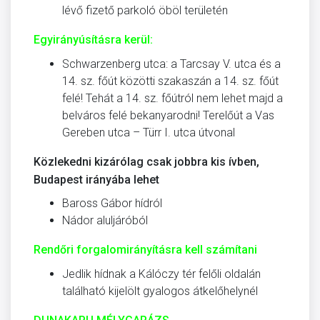
lévő fizető parkoló öböl területén
Egyirányúsításra kerül:
Schwarzenberg utca: a Tarcsay V. utca és a
14. sz. főút közötti szakaszán a 14. sz. főút
felé! Te­hát a 14. sz. főútról nem lehet majd a
belváros felé bekanyarodni! Terelőút a Vas
Gereben utca – Türr I. utca útvonal
Közlekedni kizárólag csak jobbra kis ívben,
Budapest irányába lehet
Baross Gábor hídról
Nádor aluljáróból
Rendőri forgalomirányításra kell számítani
Jedlik hídnak a Kálóczy tér felőli oldalán
talál­ható kijelölt gyalogos átkelőhelynél