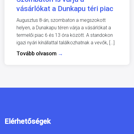
vásárlókat a Dunkapu téri piac
Augusztus 8-án, szombaton a megszokott
helyen, a Dunakapu téren várja a vásárlókat a
termelői piac 6 és 13 óra között. A standokon
igazi nyári kínállattal találkozhatnak a vevők, […]
Tovább olvasom
→
Elérhetőségek