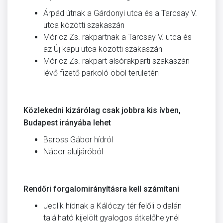
Árpád útnak a Gárdonyi utca és a Tarcsay V.
utca közötti szakaszán
Móricz Zs. rakpartnak a Tarcsay V. utca és
az Új kapu utca közötti szakaszán
Móricz Zs. rakpart alsórakparti szakaszán
lévő fizető parkoló öböl területén
Közlekedni kizárólag csak jobbra kis ívben,
Budapest irányába lehet
Baross Gábor hídról
Nádor aluljáróból
Rendőri forgalomirányításra kell számítani
Jedlik hídnak a Kálóczy tér felőli oldalán
talál­ható kijelölt gyalogos átkelőhelynél