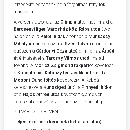
jelzésekre és tartsák be a forgalmat irányítók
utasításait.
A verseny útvonala: az
Olimpia
úttól indul, majd a
Bercsényi liget
,
Városház köz
,
Rába utca
útvo­
nalon éri el a
Petőfi hid
at, ahonnan a
Munkácsy
Mihály utcá
n keresztül a
Szent István út
on halad
egészen a
Gárdonyi Géza utcá
ig. Innen az
Árpád
út
érintésével a
Tarcsay Vilmos utcá
n halad
tovább. A
Móricz Zsigmond rakpart
ot követően
a
Kossuth híd
,
Kálóczy tér
,
Jedlik híd
, majd a
Mosoni-Duna töltés
következik. A Rábcát
keresztezve a
Kunszigeti út
ról a
Pinnyédi híd
on
át a
Hajós Alfréd utca
következik, amelyen
keresztül a mezőny visszaér az Olimpia útig.
BELVÁROS ÉS RÉVFALU
Teljes lezárásra kerülnek (behajtani tilos)