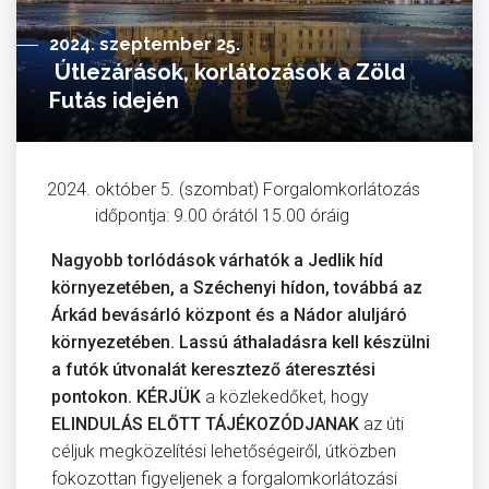
2024. szeptember 25.
Útlezárások, korlátozások a Zöld
Futás idején
október 5. (szombat) Forgalomkorlátozás
időpontja: 9.00 órától 15.00 óráig
Nagyobb torlódások várhatók a Jedlik híd
környezetében, a Széchenyi hídon, továbbá az
Árkád bevásárló központ és a Nádor aluljáró
környezetében. Lassú áthaladásra kell készülni
a futók útvonalát keresztező áteresztési
pontokon.
KÉRJÜK
a közlekedőket, hogy
ELINDULÁS ELŐTT TÁJÉKOZÓDJANAK
az úti
céljuk megközelítési lehetőségeiről, útközben
fokozottan figyeljenek a forgalomkorlátozási