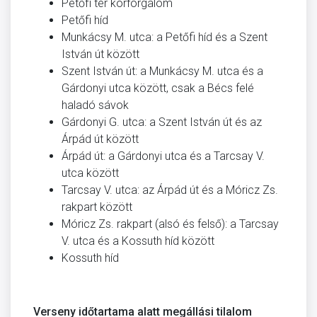
Petőfi tér körforgalom
Petőfi híd
Munkácsy M. utca: a Petőfi híd és a Szent
István út között
Szent István út: a Munkácsy M. utca és a
Gárdonyi utca között, csak a Bécs felé
haladó sávok
Gárdonyi G. utca: a Szent István út és az
Árpád út között
Árpád út: a Gárdonyi utca és a Tarcsay V.
utca között
Tarcsay V. utca: az Árpád út és a Móricz Zs.
rakpart között
Móricz Zs. rakpart (alsó és felső): a Tarcsay
V. utca és a Kossuth híd között
Kossuth híd
Verseny időtartama alatt megállási tilalom