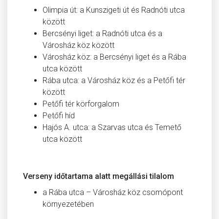
Olimpia út: a Kunszigeti út és Radnóti utca
között
Bercsényi liget: a Radnóti utca és a
Városház köz között
Városház köz: a Bercsényi liget és a Rába
utca között
Rába utca: a Városház köz és a Petőfi tér
között
Petőfi tér körforgalom
Petőfi híd
Hajós A. utca: a Szarvas utca és Temető
utca között
Verseny időtartama alatt megállási tilalom
a Rába utca – Városház köz csomópont
kör­nyezetében