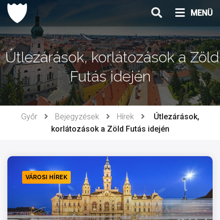
Ugrás
MENÜ
a
tartalomhoz
Útlezárások, korlátozások a Zöld
Futás idején
Győr
Bejegyzések
Hírek
Útlezárások,
korlátozások a Zöld Futás idején
VÁROSI HÍREK