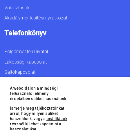
Választások
Akadálymentesítési nyilatkozat
Telefonkönyv
Polgármesteri Hivatal
Lakossági kapcsolat
Sajtókapcsolat
A weboldalon a minőségi
felhasználói élmény
érdekében sütiket használunk.
© 2026 Győr Megyei Jogú Város • Minden jog fenntartva!
Ismerje meg tájékoztatónkat
arról, hogy milyen sütiket
használunk, vagy a
beállítások
résznél ki lehet kapcsolni a
használatukat.