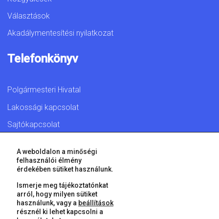
Választások
Akadálymentesítési nyilatkozat
Telefonkönyv
Polgármesteri Hivatal
Lakossági kapcsolat
Sajtókapcsolat
A weboldalon a minőségi
felhasználói élmény
érdekében sütiket használunk.
© 2026 Győr Megyei Jogú Város • Minden jog fenntartva!
Ismerje meg tájékoztatónkat
arról, hogy milyen sütiket
használunk, vagy a
beállítások
résznél ki lehet kapcsolni a