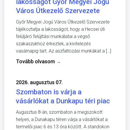
lakosságot Győr Megyei Jogú
Város Útkezelő Szervezete
Győr Megyei Jogú Város Útkezelő Szervezete
tájékoztatja a lakosságot, hogy a Hecsei úti
felüljáró felújítási munkálatai a végső
szakaszukhoz érkeztek, a kivitelezés
vasárnapig tart. Az aszfaltozási munkákat a […]
Tovább olvasom
→
2026. augusztus 07.
Szombaton is várja a
vásárlókat a Dunkapu téri piac
Augusztus 8-án, szombaton a megszokott
helyen, a Dunakapu téren várja a vásárlókat a
termelői piac 6 és 13 óra között. A standokon