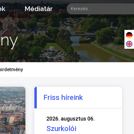
ek
Médiatár
ény
hirdetmény
Friss híreink
2026. augusztus 06.
Szurkolói