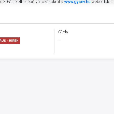
us 30-án életbe lépő változásokról a
www.gysev.hu
weboldalon
Címke
-
US - HÍREK