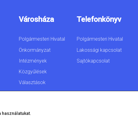
Városháza
Telefonkönyv
Polgármesteri Hivatal
Polgármesteri Hivatal
Önkormányzat
Lakossági kapcsolat
Intézmények
Sajtókapcsolat
Közgyűlések
Választások
Akadálymentesítési
nyilatkozat
a használatukat.