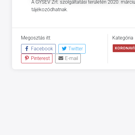
A GYSEV Zrt. szolgáltatási területén 2020. márci
tájékozódhatnak.
Megosztás itt:
Kategória
Facebook
Twitter
KORONAVÍR
Pinterest
E-mail