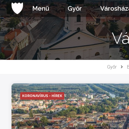
Ugrás
Menü
Győr
Városház
a
tartalomhoz
Vá
Győr
KORONAVÍRUS - HÍREK