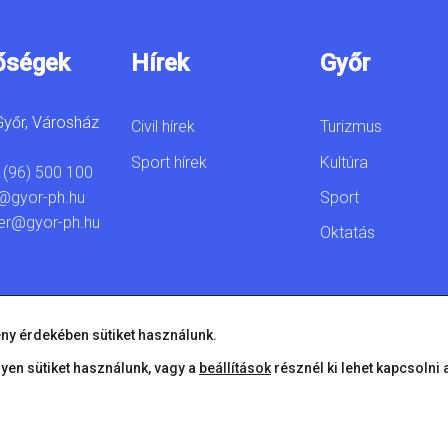
őségek
Hírek
Győr
yőr, Városház
Civil hírek
Turizmus
Sport hírek
Kultúra
 (96) 500 100
Sport
@gyor-ph.hu
er@gyor-ph.hu
Oktatás
ny érdekében sütiket használunk.
lyen sütiket használunk, vagy a
beállítások
résznél ki lehet kapcsolni 
© 2026 Győr Megyei Jogú Város • Minden jog fenntartva!