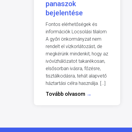
panaszok
bejelentése
Fontos elérhetőségek és
információk Locsolási tilalom
A győri önkormányzat nem
rendelt el vízkorlátozást, de
megkérünk mindenkit, hogy az
ivóvízhálózatot takarékosan,
elsősorban ivásra, főzésre,
tisztálkodásra, tehát alapvető
háztartási célra használja. […]
Tovább olvasom
→