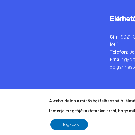
Elérhet
Cím:
9021 G
tér 1.
Telefon:
06
Email:
gyor
polgarmest
A weboldalon a minőségi felhasználói élmé
Ismerje meg tájékoztatónkat arról, hogy mi
Elfogadás