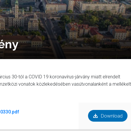
ény
cius 30-tól a COVID 19 koronavírus-járvány miatt elrendelt
 nemzetközi vonatok közlekedésében vasútvonalanként a mellékelt
_0330.pdf
Download