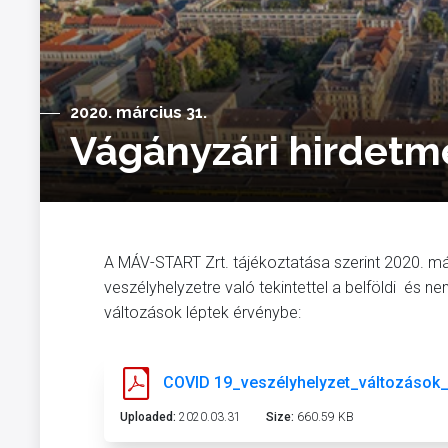
2020. március 31.
Vágányzári hirdetm
A MÁV-START Zrt. tájékoztatása szerint 2020. már
veszélyhelyzetre való tekintettel a belföldi és
változások léptek érvénybe:
COVID 19_veszélyhelyzet_változások
Uploaded:
2020.03.31
Size:
660.59 KB