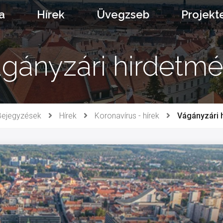
a
Hírek
Üvegzseb
Projekt
gányzári hirdetm
Bejegyzések
Hírek
Koronavírus - hírek
Vágányzári 