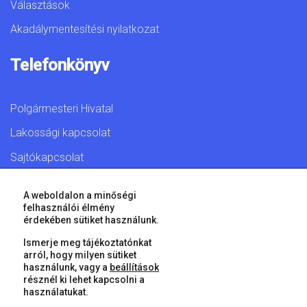
Választások
Akadálymentesítési nyilatkozat
Telefonkönyv
Polgármesteri Hivatal
Lakossági kapcsolat
Sajtókapcsolat
A weboldalon a minőségi
felhasználói élmény
érdekében sütiket használunk.
© 2026 Győr Megyei Jogú Város • Minden jog fenntartva!
Ismerje meg tájékoztatónkat
arról, hogy milyen sütiket
használunk, vagy a
beállítások
résznél ki lehet kapcsolni a
használatukat.