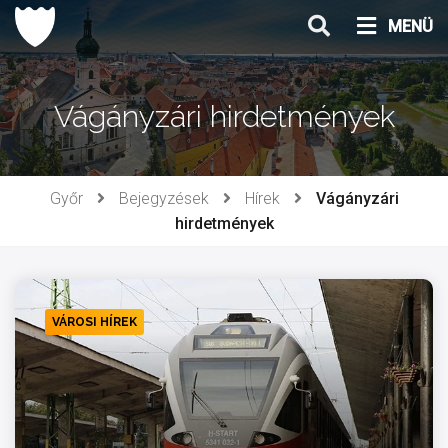
Ugrás
MENÜ
a
tartalomhoz
Vágányzári hirdetmények
Győr
Bejegyzések
Hírek
Vágányzári
hirdetmények
VÁROSI HÍREK