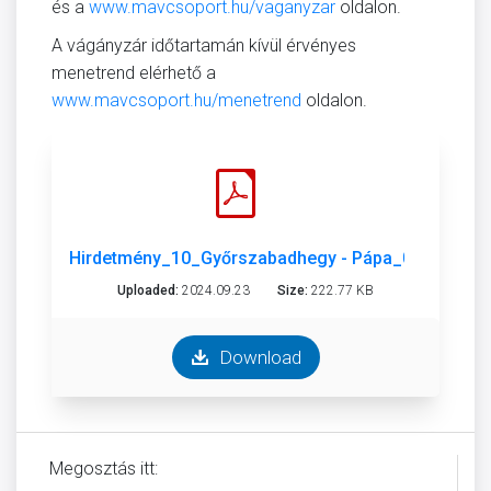
és a
www.mavcsoport.hu/vaganyzar
oldalon.
A vágányzár időtartamán kívül érvényes
menetrend elérhető a
www.mavcsoport.hu/menetrend
oldalon.
Hirdetmény_10_Győrszabadhegy - Pápa_0923_1006
Uploaded:
2024.09.23
Size:
222.77 KB
Download
Megosztás itt: