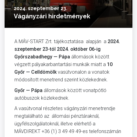
2024. szeptember 23.
Vágányzári hirdetmények
A MÁV-START Zrt. tájékoztatása alapján a
2024.
szeptember 23-tól 2024. október 06-ig
Győrszabadhegy — Pápa
állomások között
végzett pályakarbantartási munkák miatt a
10
Győr — Celldömölk
vasútvonalon a vonatok
módosított menetrend szerint közlekednek.
Győr — Pápa
állomások között vonatpótló
autóbuszok közlekednek.
A vasútvonal részletes vágányzári menetrendje
megtalálható az állomási pénztáraknál,
ügyfélszolgálatoknál, illetve elérhető a
MÁVDIREKT +36 (1) 3 49 49 49-es telefonszámán