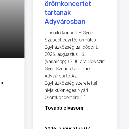
örömkoncertet
tartanak
Adyvárosban
Dicsőítő koncert – Győr-
Szabadhegyi Református
Egyházközség 📅 Időpont:
2026. augusztus 16.
(vasárnap) 17:00 óra Helyszín:
Győr, Szenes Iván park,
Adyvárosi tó Az
 a
Egyházközség szeretettel
hívja különleges Nyári
Örömkoncertjére […]
Tovább olvasom
→
2026. augusztus 07.