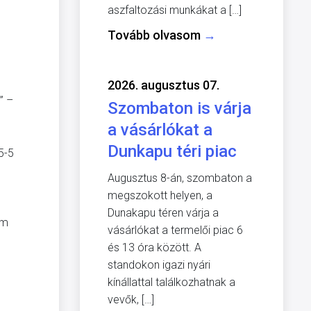
aszfaltozási munkákat a […]
Tovább olvasom
→
2026. augusztus 07.
” –
Szombaton is várja
a vásárlókat a
Dunkapu téri piac
5-5
Augusztus 8-án, szombaton a
megszokott helyen, a
Dunakapu téren várja a
em
vásárlókat a termelői piac 6
és 13 óra között. A
standokon igazi nyári
kínállattal találkozhatnak a
vevők, […]