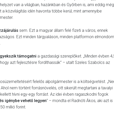
n helyzet van a világban, hazánkban és Győrben is, ami eddig még
 a közvilágítás idén havonta többe kerül, mint amennyibe
rmester.
zzájárulás
sem. Ezt a magyar állam felé fizeti a város, ennek
azságos. Ezt minden tárgyaláson, minden platformon elmondom
.
igyekszik támogatni
a gazdasági szereplőket. „Minden évben 4,
, hogy azt fejlesztésre fordíthassák” – utalt Szeles Szabolcs az
rosüzemeltetésért felelős alpolgármester is a költségvetést. „N
hol nem történt forrásnövelés, ott sikerült megtartani a tavalyi
ellett hívni egy-egy forrást. Az idei évben ragaszkodni fogok
és igénybe vehető legyen
” – mondta el Radnóti Ákos, aki azt is
0 millió forint.