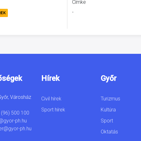
Címke
-
REK
őségek
Hírek
Győr
yőr, Városház
Civil hírek
Turizmus
Sport hírek
Kultúra
 (96) 500 100
Sport
@gyor-ph.hu
er@gyor-ph.hu
Oktatás