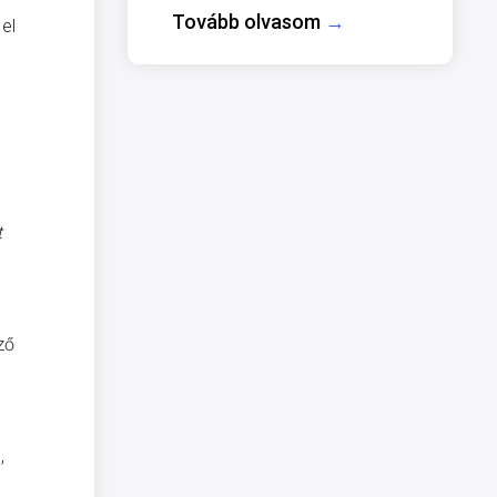
Tovább olvasom
→
el
t
ző
,