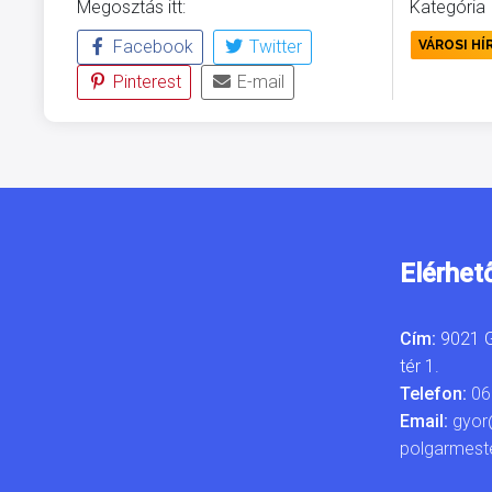
Megosztás itt:
Kategória
Facebook
Twitter
VÁROSI HÍ
Pinterest
E-mail
Elérhet
Cím:
9021 G
tér 1.
Telefon:
06
Email:
gyor
polgarmest