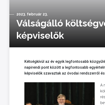
2023. február 23.
Válságálló költségv
képviselők
Kétségkívül az év egyik legfontosabb közgyűlé
napirendi pont között a legfontosabb egyértelm
képviselők szavaztak az óvodai rendszerről é
A 
kö
ré
bev