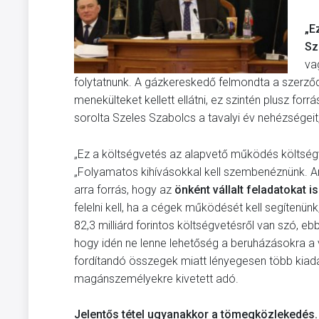
„E
Sz
va
folytatnunk. A gázkereskedő felmondta a szerző
menekülteket kellett ellátni, ez szintén plusz for
sorolta Szeles Szabolcs a tavalyi év nehézségeit,
„Ez a költségvetés az alapvető működés költség
„Folyamatos kihívásokkal kell szembenéznünk. Ame
arra forrás, hogy az
önként vállalt feladatokat is
felelni kell, ha a cégek működését kell segítenünk
82,3 milliárd forintos költségvetésről van szó, e
hogy idén ne lenne lehetőség a beruházásokra a 
fordítandó összegek miatt lényegesen több kiad
magánszemélyekre kivetett adó.
Jelentős tétel ugyanakkor a tömegközlekedés.