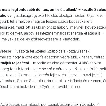
z ma a legfontosabb döntés, ami előtt állunk” – kezdte Szeles
abolcs,
gazdasági ügyekért felelős alpolgármester. „Olyan éven
gyunk túl, amelyben nagyon feszes gazdálkodást kellett
désünket, majd jött az ukrán-orosz háború, melynek következté
rásokat igényelt, ahogy az intézményhálózat energia-ellátása is –
 melyek az idei év költségvetésére is kihatottak.
vetése” – vázolta fel Szeles Szabolcs a közgyűlésnek.
llett, hogy a kötelező feladatokat végre tudjuk hajtani, marad
 tudjuk teljesíteni
– mondta az alpolgármester. A kihívásokra
, meg fogjuk tenni – tette hozzá a városvezető, aki azt is kiemelt
bben kevesebb most az önerős fejlesztés, de ez nem azt jelenti,
városban. Szeles Szabolcs rámutatott: az infláció és az energiá
ással számolnak idén, de Győrben továbbra sincs
Az előzetes számítások pontosnak bizonyultak, nagyjából 4