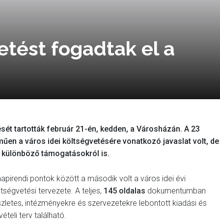
etést fogadtak el a
sét tartották február 21-én, kedden, a Városházán. A 23
űen a város idei költségvetésére vonatkozó javaslat volt, de
s különböző támogatásokról is.
napirendi pontok között a második volt a város idei évi
ltségvetési tervezete. A teljes,
145 oldalas
dokumentumban
szletes, intézményekre és szervezetekre lebontott kiadási és
ételi terv található.