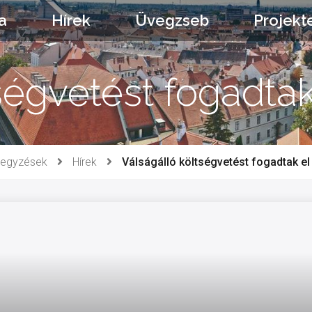
a
Hírek
Üvegzseb
Projekt
ségvetést fogadtak
jegyzések
Hírek
Válságálló költségvetést fogadtak el