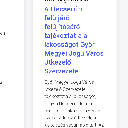
A Hecsei úti
felüljáró
felújításáról
ben
tájékoztatja a
lakosságot Győr
Megyei Jogú Város
Útkezelő
Szervezete
Győr Megyei Jogú Város
e:
Útkezelő Szervezete
tájékoztatja a lakosságot,
ra
hogy a Hecsei úti felüljáró
felújítási munkálatai a végső
szakaszukhoz érkeztek, a
kivitelezés vasárnapig tart. Az