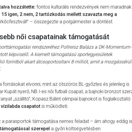
talva hozzátette:
fontos kulturális rendezvények nem maradnak 
l 15 igen, 2 nem, 2 tartózkodás mellett szavazta meg a
kőcfesztivál!” – összegezte a polgármester a döntést.
resebb női csapatainak támogatását
 sporttámogatási rendszeréhez Pollreisz Balázs a DK-Momentum-
tt képviselő. A kiemelt támogatású sportegyesületek
ó forintból akart átcsoportosítani 8 milliót, amit a mozgássérül
.
a forrásokat elvonni, mint az ötszörös BL-győztes és jelenleg is
 Kupát nyerő, NB I-es női futball csapat, a bajnoki bronzot szer
nyat „szállító”, Kopasz Bálint olimpiai bajnokot is foglalkoztató
 vízilabda csapatot
is működteti.
isz a parasportok támogatása nemes feladat – ám ahogy eddig is
 támogatással szerepel
a győri költségvetésben.