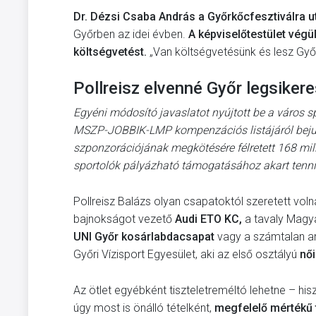
Dr. Dézsi Csaba András a Győrkőcfesztiválra u
Győrben az idei évben.
A képviselőtestület végü
költségvetést.
„Van költségvetésünk és lesz Győr
Pollreisz elvenné Győr legsike
Egyéni módosító javaslatot nyújtott be a város
MSZP-JOBBIK-LMP kompenzációs listájáról bejuto
szponzorációjának megkötésére félretett 168 milli
sportolók pályázható támogatásához akart tenni
Pollreisz Balázs olyan csapatoktól szeretett voln
bajnokságot vezető
Audi ETO KC,
a tavaly Magyar
UNI Győr kosárlabdacsapat
vagy a számtalan ara
Győri Vízisport Egyesület, aki az első osztályú
női
Az ötlet egyébként tiszteletreméltó lehetne – h
úgy most is önálló tételként,
megfelelő mértékű