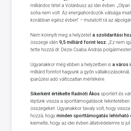
milliárdos tétel a Volánbusz az idei évben. „Olya
soha nem volt. Az energiahordozók válsága miatt
korábban egész évben” – mutatott rá az alpolgá
Nem könnyíti meg a helyzetet
a szolidaritási ho
összege idén
9,5 milliárd forint lesz.
„Ez nem ig
tette hozzá dr. Dézsi Csaba András polgármester
Ugyanakkor még ebben a helyzetben is
a város 
milliárd forintot hagyunk a győri vállalkozásoknál
iparűzési adó változatlan mértékére.
Sikerként értékelte Radnóti Ákos
sportért és vá
léptünk vissza a sporttámogatások tekintetében. A
összegeket. Ugyanakkor tavaly volt, hogy vissza k
hozzá, hogy
minden sporttámogatás lehívható 
kiemelte, hogy az idei évben állatvédelemre is jut 5