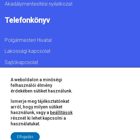
Akadálymentesítési nyilatkozat
Telefonkönyv
Polgármesteri Hivatal
Lakossági kapcsolat
Sajtókapcsolat
A weboldalon a minőségi
felhasználói élmény
érdekében sütiket használunk.
© 2026 Győr Megyei Jogú Város • Minden jog fenntartva!
Ismerje meg tájékoztatónkat
arról, hogy milyen sütiket
használunk, vagy a
beállítások
résznél ki lehet kapcsolni a
használatukat.
Elfogadás