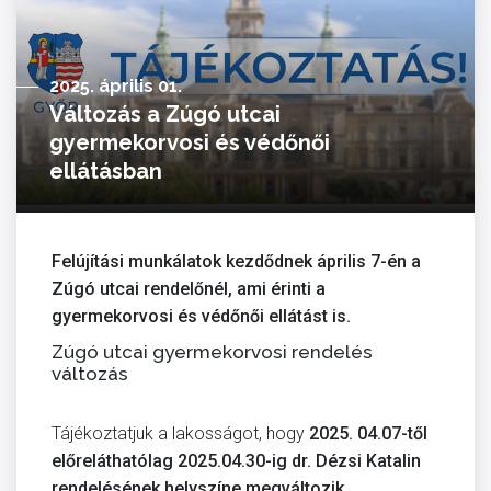
2025. április 01.
Változás a Zúgó utcai
gyermekorvosi és védőnői
ellátásban
Felújítási munkálatok kezdődnek április 7-én a
Zúgó utcai rendelőnél, ami érinti a
gyermekorvosi és védőnői ellátást is.
Zúgó utcai gyermekorvosi rendelés
változás
Tájékoztatjuk a lakosságot, hogy
2025. 04.07-től
előreláthatólag 2025.04.30-ig dr. Dézsi Katalin
rendelésének helyszíne megváltozik.