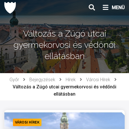
Ugrás
MENÜ
a
tartalomhoz
Változás a Zúgó utcai
gyermekorvosi és védőnői
ellátásban
Győr
Bejegyzések
Hírek
Városi Hírek
Változás a Zúgó utcai gyermekorvosi és védőnői
ellátásban
VÁROSI HÍREK