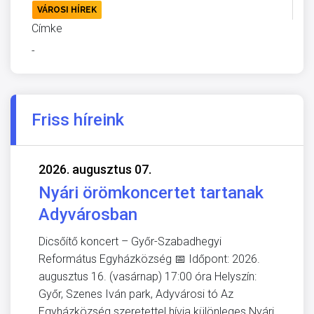
VÁROSI HÍREK
Címke
-
Friss híreink
2026. augusztus 07.
Nyári örömkoncertet tartanak
Adyvárosban
Dicsőítő koncert – Győr-Szabadhegyi
Református Egyházközség 📅 Időpont: 2026.
augusztus 16. (vasárnap) 17:00 óra Helyszín:
Győr, Szenes Iván park, Adyvárosi tó Az
Egyházközség szeretettel hívja különleges Nyári