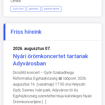
Címke
Győr-Szol
parkolás
parkoló bérlet
Friss híreink
2026. augusztus 07.
Nyári örömkoncertet tartanak
Adyvárosban
Dicsőítő koncert – Győr-Szabadhegyi
Református Egyházközség 📅 Időpont: 2026.
augusztus 16. (vasárnap) 17:00 óra Helyszín:
Győr, Szenes Iván park, Adyvárosi tó Az
Egyházközség szeretettel hívja különleges Nyári
Örömkoncertjére […]