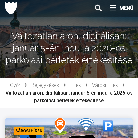
Ugrás
MENÜ
a
tartalomhoz
Változatlan áron, digitálisan:
január 5-én indul a 2026-os
parkolási bérletek értékesítése
Győr
Bejegyzések
Hírek
Városi Hírek
Változatlan áron, digitálisan: január 5-én indul a 2026-os
parkolási bérletek értékesítése
VÁROSI HÍREK