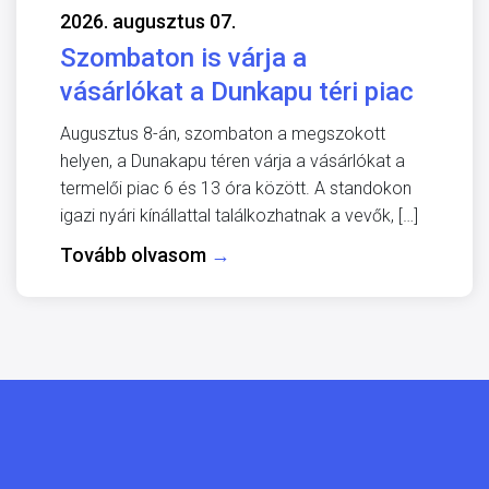
2026. augusztus 07.
Szombaton is várja a
vásárlókat a Dunkapu téri piac
Augusztus 8-án, szombaton a megszokott
helyen, a Dunakapu téren várja a vásárlókat a
termelői piac 6 és 13 óra között. A standokon
igazi nyári kínállattal találkozhatnak a vevők, […]
Tovább olvasom
→