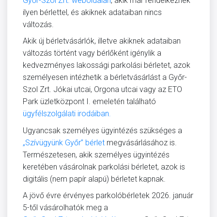
Győr-Szol Zrt. weboldalán
, akik már rendelkeznek
ilyen bérlettel, és akiknek adataiban nincs
változás.
Akik új bérletvásárlók, illetve akiknek adataiban
változás történt vagy bérlőként igénylik a
kedvezményes lakossági parkolási bérletet, azok
személyesen intézhetik a bérletvásárlást a Győr-
Szol Zrt. Jókai utcai, Orgona utcai vagy az ETO
Park üzletközpont I. emeletén található
ügyfélszolgálati irodáiban.
Ugyancsak személyes ügyintézés szükséges a
„Szívügyünk Győr” bérlet
megvásárlásához is.
Természetesen, akik személyes ügyintézés
keretében vásárolnak parkolási bérletet, azok is
digitális (nem papír alapú) bérletet kapnak.
A jövő évre érvényes parkolóbérletek 2026. január
5-től vásárolhatók meg a