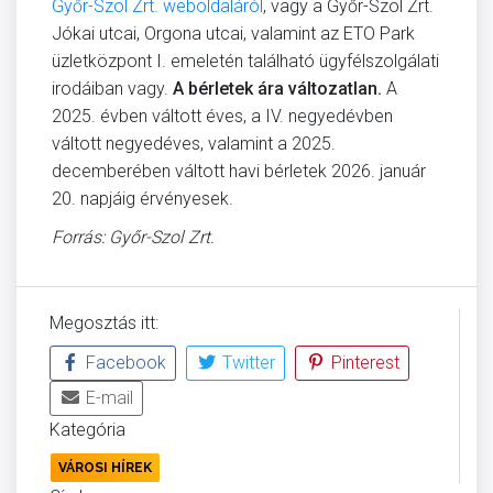
Győr-Szol Zrt. weboldaláról
, vagy a Győr-Szol Zrt.
Jókai utcai, Orgona utcai, valamint az ETO Park
üzletközpont I. emeletén található ügyfélszolgálati
irodáiban vagy.
A bérletek ára változatlan.
A
2025. évben váltott éves, a IV. negyedévben
váltott negyedéves, valamint a 2025.
decemberében váltott havi bérletek 2026. január
20. napjáig érvényesek.
Forrás: Győr-Szol Zrt.
Megosztás itt:
Facebook
Twitter
Pinterest
E-mail
Kategória
VÁROSI HÍREK