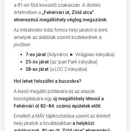
a 81-es főút kivezető szakaszán. A döntés
értelmében a
„Fehérvári út, Zöld utca”
elnevezésű megállóhely végleg megszűnik
.
Az intézkedés több fontos helyi járatot is érint,
amelyek az alábbiak szerint közlekednek a
jövőben:
7-es járat
(Adyváros ► Virágpiac irányába)
25-ös járat
(az Ipari Park irányába)
28-as járat
(a LOC 2 irányába)
Hol lehet felszállni a buszokra?
A kieső megálló pótlására és az utasok
kiszolgálására egy
új megállóhely létesül a
Fehérvári út 82–84. számú épületek előtt
.
Emellett a MÁV tájékoztatása szerint az érintett
helyi járatok a továbbiakban
a helyközi
autóbuszok „81-es út, Zöld utca” elnevezésű