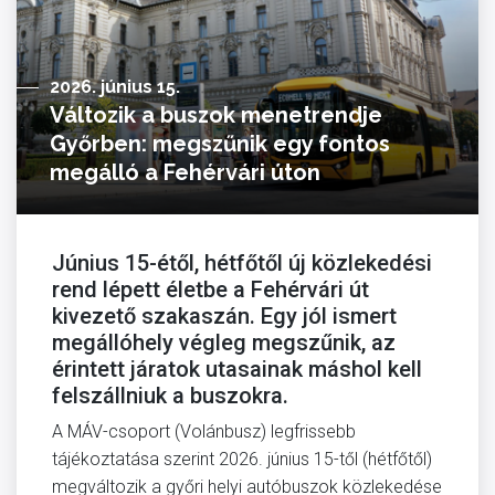
2026. június 15.
Változik a buszok menetrendje
Győrben: megszűnik egy fontos
megálló a Fehérvári úton
Június 15-étől, hétfőtől új közlekedési
rend lépett életbe a Fehérvári út
kivezető szakaszán. Egy jól ismert
megállóhely végleg megszűnik, az
érintett járatok utasainak máshol kell
felszállniuk a buszokra.
A MÁV-csoport (Volánbusz) legfrissebb
tájékoztatása szerint 2026. június 15-től (hétfőtől)
megváltozik a győri helyi autóbuszok közlekedése