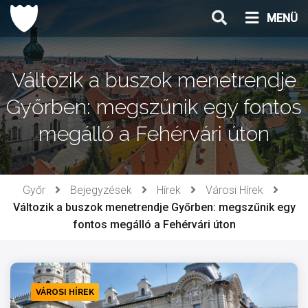
Ugrás
MENÜ
a
tartalomhoz
Változik a buszok menetrendje
Győrben: megszűnik egy fontos
megálló a Fehérvári úton
Győr
Bejegyzések
Hírek
Városi Hírek
Változik a buszok menetrendje Győrben: megszűnik egy
fontos megálló a Fehérvári úton
VÁROSI HÍREK