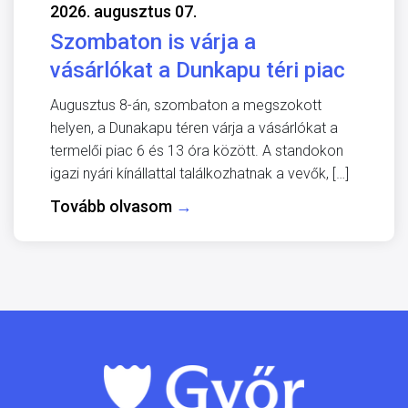
2026. augusztus 07.
Szombaton is várja a
vásárlókat a Dunkapu téri piac
Augusztus 8-án, szombaton a megszokott
helyen, a Dunakapu téren várja a vásárlókat a
termelői piac 6 és 13 óra között. A standokon
igazi nyári kínállattal találkozhatnak a vevők, […]
Tovább olvasom
→