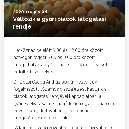
2020. május 08.
Változik a győri piacok látogatási
rendje
Hétköznap délelőtt 9.00 és 12.00 óra között,
hétvégén reggel 6.00 és 9.00 óra között
látogathatják a győri piacokat a 65. életévüket
betöltött személyek.
Dr. Dézsi Csaba András polgármester úgy
fogalmazott, „Számos visszajelzést kaptunk a
piacok látogatási rendjével kapcsolatban, a
győriek elvárásainak megfelelően egy átláthatóbb,
egyszerűbb, de továbbra is biztonságos
látogatási rendet alkottunk.”
„A korábbi szabályozáshoz képest annyi változás