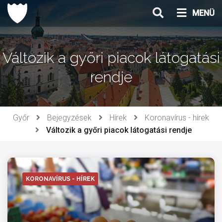
Ugrás
MENÜ
a
tartalomhoz
Változik a győri piacok látogatási
rendje
Győr
Bejegyzések
Hírek
Koronavírus - hírek
Változik a győri piacok látogatási rendje
KORONAVÍRUS - HÍREK