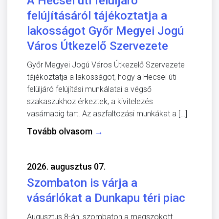
A Hecsei úti felüljáró
felújításáról tájékoztatja a
lakosságot Győr Megyei Jogú
Város Útkezelő Szervezete
Győr Megyei Jogú Város Útkezelő Szervezete
tájékoztatja a lakosságot, hogy a Hecsei úti
felüljáró felújítási munkálatai a végső
szakaszukhoz érkeztek, a kivitelezés
vasárnapig tart. Az aszfaltozási munkákat a […]
Tovább olvasom
→
2026. augusztus 07.
Szombaton is várja a
vásárlókat a Dunkapu téri piac
Augusztus 8-án, szombaton a megszokott