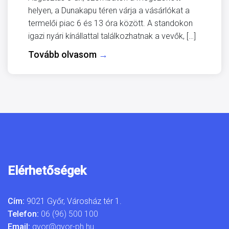
helyen, a Dunakapu téren várja a vásárlókat a
termelői piac 6 és 13 óra között. A standokon
igazi nyári kínállattal találkozhatnak a vevők, […]
Tovább olvasom
→
Elérhetőségek
Cím:
9021 Győr, Városház tér 1.
Telefon:
06 (96) 500 100
Email:
gyor@gyor-ph.hu