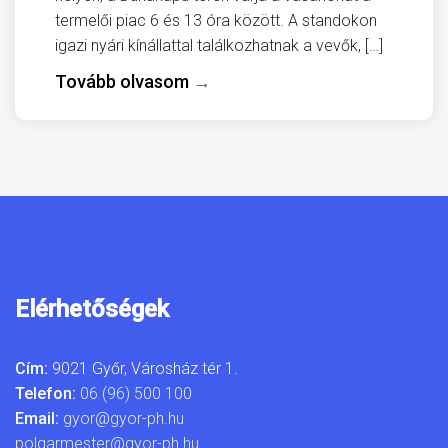
termelői piac 6 és 13 óra között. A standokon
igazi nyári kínállattal találkozhatnak a vevők, […]
Tovább olvasom
→
Elérhetőségek
Cím:
9021 Győr, Városház tér 1.
Telefon:
06 (96) 500 100
Email:
gyor@gyor-ph.hu
polgarmester@gyor-ph.hu