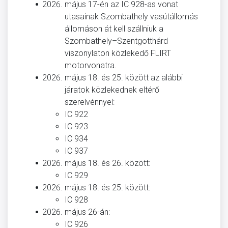
május 17-én az IC 928-as vonat
utasainak
Szombathely vasútállomás
állomáson át kell szállniuk a
Szombathely–Szentgotthárd
viszonylaton közlekedő FLIRT
motorvonatra.
május 18. és 25. között az alábbi
járatok közlekednek eltérő
szerelvénnyel:
IC 922
IC 923
IC 934
IC 937
május 18. és 26. között:
IC 929
május 18. és 25. között:
IC 928
május 26-án:
IC 926