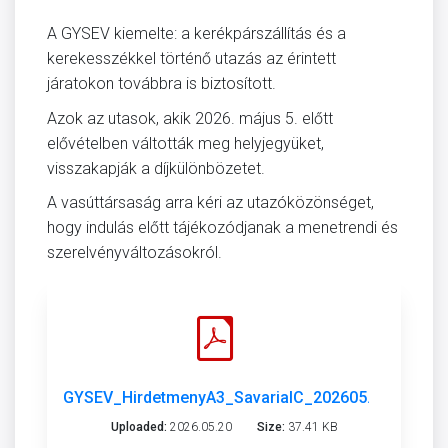
A GYSEV kiemelte: a kerékpárszállítás és a
kerekesszékkel történő utazás az érintett
járatokon továbbra is biztosított.
Azok az utasok, akik 2026. május 5. előtt
elővételben váltották meg helyjegyüket,
visszakapják a díjkülönbözetet.
A vasúttársaság arra kéri az utazóközönséget,
hogy indulás előtt tájékozódjanak a menetrendi és
szerelvényváltozásokról.
GYSEV_HirdetmenyA3_SavariaIC_202605.pdf
Uploaded:
2026.05.20
Size:
37.41 KB