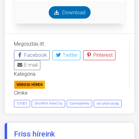
Download
Megosztás itt:
Facebook
Twitter
Pinterest
E-mail
Kategória
VÁROSI HÍREK
Címke
GYSEV
SAVARIA InterCity
Szombathely
vasúttársaság
Friss híreink