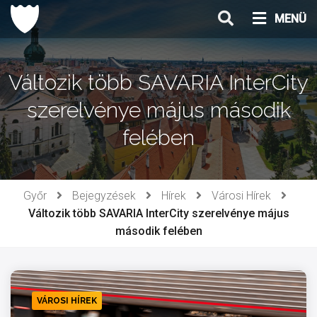
Ugrás
MENÜ
a
tartalomhoz
Változik több SAVARIA InterCity
szerelvénye május második
felében
Győr
Bejegyzések
Hírek
Városi Hírek
Változik több SAVARIA InterCity szerelvénye május
második felében
VÁROSI HÍREK