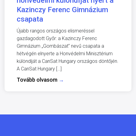
honvédelmi különdíjat nyert a
Kazinczy Ferenc Gimnázium
csapata
Újabb rangos országos elismeréssel
gazdagodott Győr: a Kazinczy Ferenc
Gimnázium „Gombászat” nevű csapata a
hétvégén elnyerte a Honvédelmi Minisztérium
különdíját a CanSat Hungary országos döntőjén.
A CanSat Hungary […]
Tovább olvasom
→