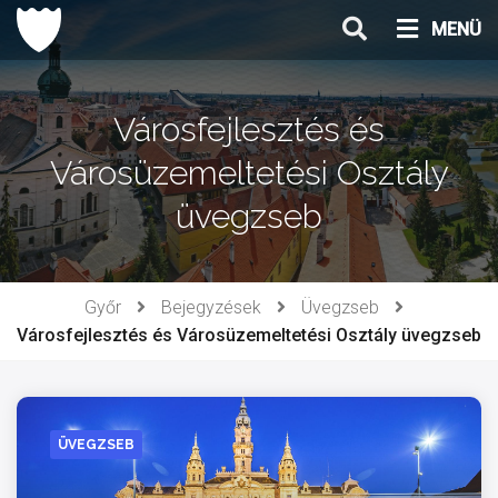
Ugrás
MENÜ
a
tartalomhoz
Városfejlesztés és
Városüzemeltetési Osztály
üvegzseb
Győr
Bejegyzések
Üvegzseb
Városfejlesztés és Városüzemeltetési Osztály üvegzseb
ÜVEGZSEB