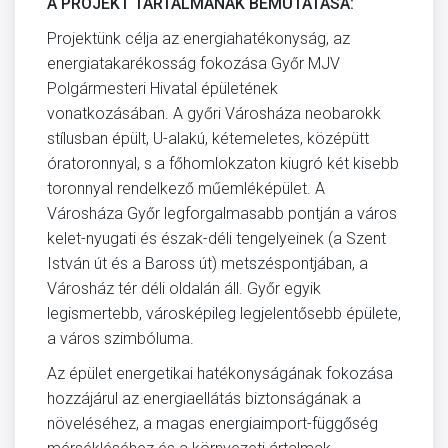
A PROJEKT TARTALMÁNAK BEMUTATÁSA:
Projektünk célja az energiahatékonyság, az
energiatakarékosság fokozása Győr MJV
Polgármesteri Hivatal épületének
vonatkozásában. A győri Városháza neobarokk
stílusban épült, U-alakú, kétemeletes, középütt
óratoronnyal, s a főhomlokzaton kiugró két kisebb
toronnyal rendelkező műemléképület. A
Városháza Győr legforgalmasabb pontján a város
kelet-nyugati és észak-déli tengelyeinek (a Szent
István út és a Baross út) metszéspontjában, a
Városház tér déli oldalán áll. Győr egyik
legismertebb, városképileg legjelentősebb épülete,
a város szimbóluma.
Az épület energetikai hatékonyságának fokozása
hozzájárul az energiaellátás biztonságának a
növeléséhez, a magas energiaimport-függőség