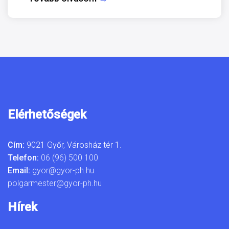
Elérhetőségek
Cím:
9021 Győr, Városház tér 1.
Telefon:
06 (96) 500 100
Email:
gyor@gyor-ph.hu
polgarmester@gyor-ph.hu
Hírek