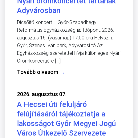
Nyári örömkoncertet tartanak
Adyvárosban
Dicsőítő koncert – Győr-Szabadhegyi
Református Egyházközség 📅 Időpont: 2026.
augusztus 16. (vasárnap) 17:00 óra Helyszín:
Győr, Szenes Iván park, Adyvárosi tó Az
Egyházközség szeretettel hívja különleges Nyári
Örömkoncertjére […]
Tovább olvasom
→
2026. augusztus 07.
A Hecsei úti felüljáró
felújításáról tájékoztatja a
lakosságot Győr Megyei Jogú
Város Útkezelő Szervezete