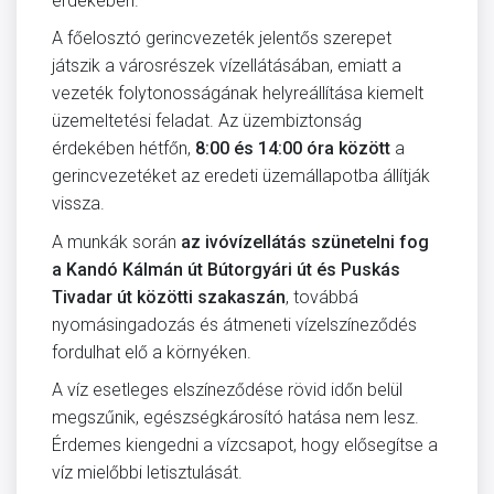
érdekében.
A főelosztó gerincvezeték jelentős szerepet
játszik a városrészek vízellátásában, emiatt a
vezeték folytonosságának helyreállítása kiemelt
üzemeltetési feladat. Az üzembiztonság
érdekében hétfőn,
8:00 és 14:00 óra között
a
gerincvezetéket az eredeti üzemállapotba állítják
vissza.
A munkák során
az ivóvízellátás szünetelni fog
a Kandó Kálmán út Bútorgyári út és Puskás
Tivadar út közötti szakaszán
, továbbá
nyomásingadozás és átmeneti vízelszíneződés
fordulhat elő a környéken.
A víz esetleges elszíneződése rövid időn belül
megszűnik, egészségkárosító hatása nem lesz.
Érdemes kiengedni a vízcsapot, hogy elősegítse a
víz mielőbbi letisztulását.