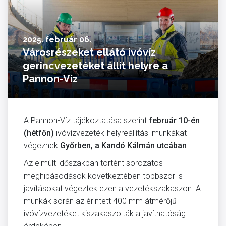
2025. február 06.
Városrészeket ellátó ivóvíz
gerincvezetéket állít helyre a
Pannon-Víz
A Pannon-Víz tájékoztatása szerint
február 10-én
(hétfőn)
ivóvízvezeték-helyreállítási munkákat
végeznek
Győrben, a Kandó Kálmán utcában
.
Az elmúlt időszakban történt sorozatos
meghibásodások következtében többször is
javításokat végeztek ezen a vezetékszakaszon. A
munkák során az érintett 400 mm átmérőjű
ivóvízvezetéket kiszakaszolták a javíthatóság