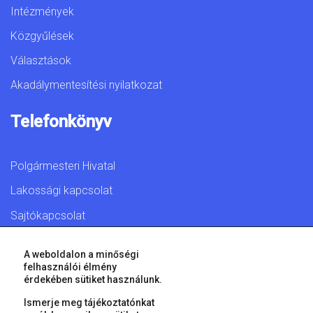
Intézmények
Közgyűlések
Választások
Akadálymentesítési nyilatkozat
Telefonkönyv
Polgármesteri Hivatal
Lakossági kapcsolat
Sajtókapcsolat
A weboldalon a minőségi
felhasználói élmény
érdekében sütiket használunk.
© 2026 Győr Megyei Jogú Város • Minden jog fenntartva!
Ismerje meg tájékoztatónkat