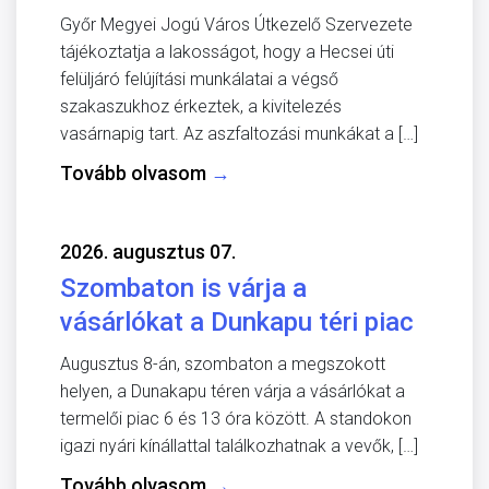
Győr Megyei Jogú Város Útkezelő Szervezete
tájékoztatja a lakosságot, hogy a Hecsei úti
felüljáró felújítási munkálatai a végső
szakaszukhoz érkeztek, a kivitelezés
vasárnapig tart. Az aszfaltozási munkákat a […]
Tovább olvasom
→
2026. augusztus 07.
Szombaton is várja a
vásárlókat a Dunkapu téri piac
Augusztus 8-án, szombaton a megszokott
helyen, a Dunakapu téren várja a vásárlókat a
termelői piac 6 és 13 óra között. A standokon
igazi nyári kínállattal találkozhatnak a vevők, […]
Tovább olvasom
→