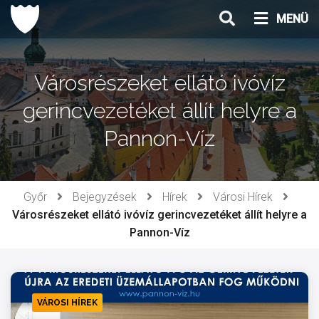
Ugrás
MENÜ
a
tartalomhoz
Városrészeket ellátó ivóvíz
gerincvezetéket állít helyre a
Pannon-Víz
Győr
Bejegyzések
Hírek
Városi Hírek
Városrészeket ellátó ivóvíz gerincvezetéket állít helyre a
Pannon-Víz
VÁROSI HÍREK