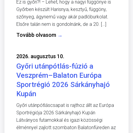
Ez is győri?! – Lehet, hogy a nagyi függönye is
Győrben készült Harisnya, kesztyű, függöny,
szőnyeg, ágynemű vagy akár padlóburkolat.
Elsőre talán nem is gondolnánk, de a 20. […]
Tovább olvasom
→
2026. augusztus 10.
Győri utánpótlás-fúzió a
Veszprém–Balaton Európa
Sportrégió 2026 Sárkányhajó
Kupán
Győri utánpótláscsapat is rajthoz állt az Európa
Sportrégiója 2026 Sárkányhajó Kupán
Látványos futamokkal és igazi közösségi
élménnyel zajlott szombaton Balatonfüreden az