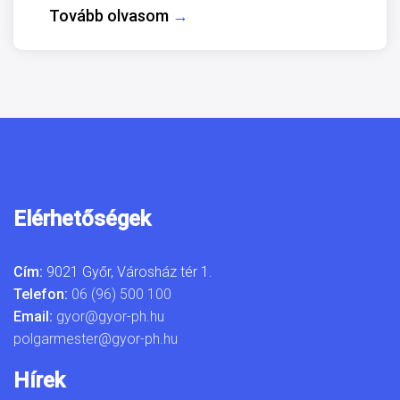
Tovább olvasom
→
Elérhetőségek
Cím:
9021 Győr, Városház tér 1.
Telefon:
06 (96) 500 100
Email:
gyor@gyor-ph.hu
polgarmester@gyor-ph.hu
Hírek