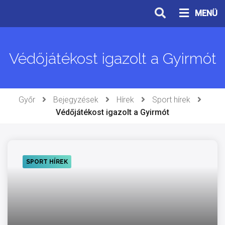
Ugrás
MENÜ
a
tartalomhoz
Védőjátékost igazolt a Gyirmót
Győr
Bejegyzések
Hírek
Sport hírek
Védőjátékost igazolt a Gyirmót
SPORT HÍREK