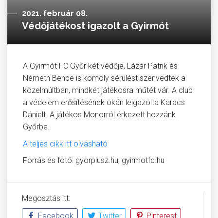
2021. február 08.
Védőjátékost igazolt a Gyirmót
A Gyirmót FC Győr két védője, Lázár Patrik és
Németh Bence is komoly sérülést szenvedtek a
közelmúltban, mindkét játékosra műtét vár. A club
a védelem erősítésének okán leigazolta Karacs
Dánielt. A játékos Monorról érkezett hozzánk
Győrbe.
A teljes cikk itt olvasható
Forrás és fotó: gyorplusz.hu, gyirmotfc.hu
Megosztás itt:
Facebook
Twitter
Pinterest